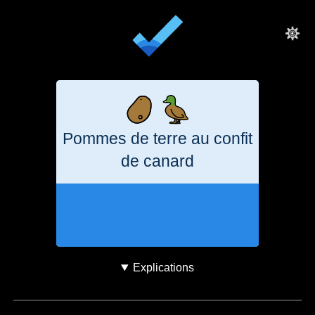
Pommes de terre au confit
de canard
9 heures
2
kg
CO₂e
Explications