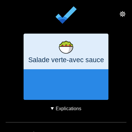
Salade verte-avec sauce
21
minutes
78
g
CO₂e
Explications