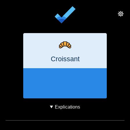
Croissant
38
minutes
143
g
CO₂e
Explications