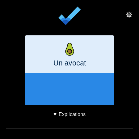
Un avocat
58
minutes
221
g
CO₂e
Explications