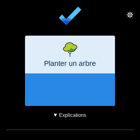
Planter un arbre
-1
semestre
-1
tonne
CO₂e
Explications