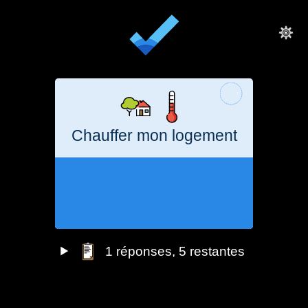
Chauffer mon logement
2
semestres
1,7
tonne
CO₂e
1
réponses
, 5 restantes