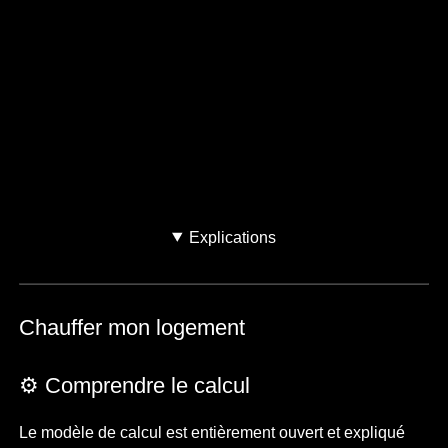
Dans quel type de logement vivez-
vous ?
Maison
Appartement
Je ne sais pas
Explications
Chauffer mon logement
⚙️ Comprendre le calcul
Le modèle de calcul est entièrement ouvert et expliqué