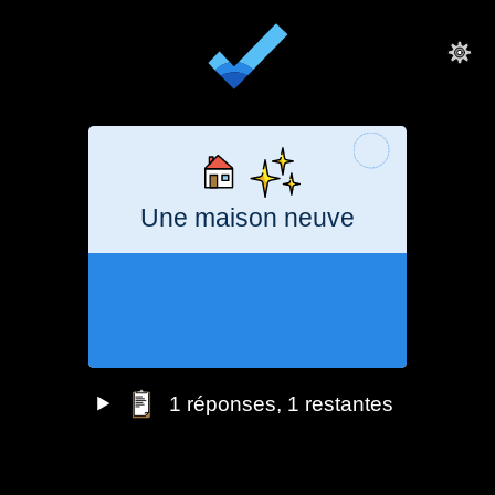
Une maison neuve
1
décennie
27
tonnes
CO₂e
1
réponses
, 1 restantes