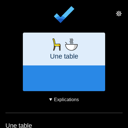
Une table
24 jours
130
kg
CO₂e
Explications
Une table