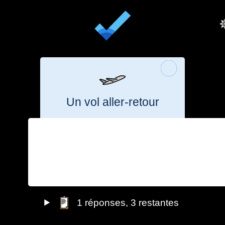
Un vol aller-retour
vol national
vol méditerranée
vol
du
budget
du
budget
15 %
31 %
80 
annuel
annuel
309
kg
CO₂e
611
kg
CO₂e
1,6
1
réponses
, 3 restantes