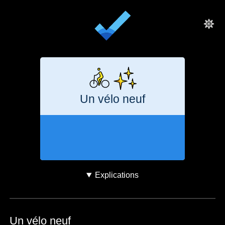
Un vélo neuf
1 mois
240
kg
CO₂e
Explications
Un vélo neuf