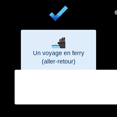
Un voyage en ferry
(aller‑retour)
Marseille
Alger
Cherbourg
Poole
du
budget
du
budget
31 %
5 %
annuel
annuel
630
kg
CO₂e
102
kg
CO₂e