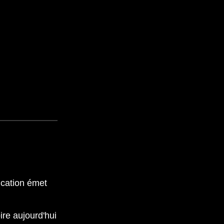
lio / 208 / C3
€
Je ne sais pas
ication émet
ire aujourd'hui