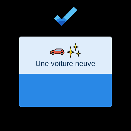
Une voiture neuve
5
années
11
tonnes
CO₂e
le prix d'achat de la voiture neuve ?