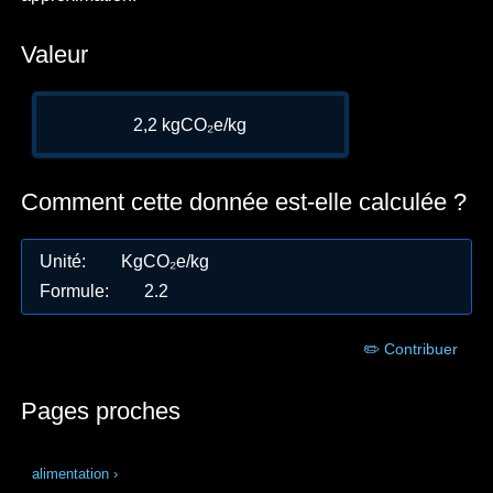
Valeur
2,2 kgCO₂e/kg
Comment cette donnée est-elle calculée ?
Unité
:
KgCO₂e/kg
Formule
:
2.2
✏️ Contribuer
Pages proches
alimentation
›