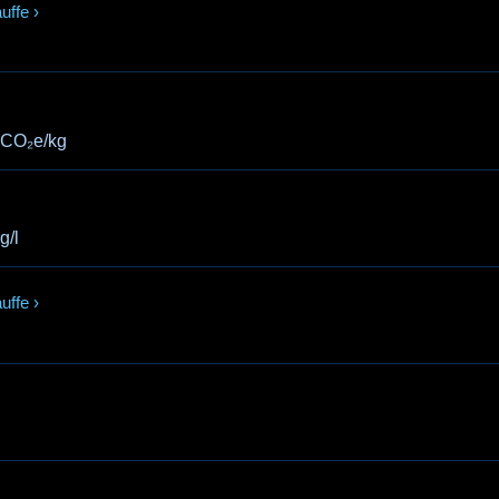
uffe
›
gCO₂e/kg
g/l
uffe
›