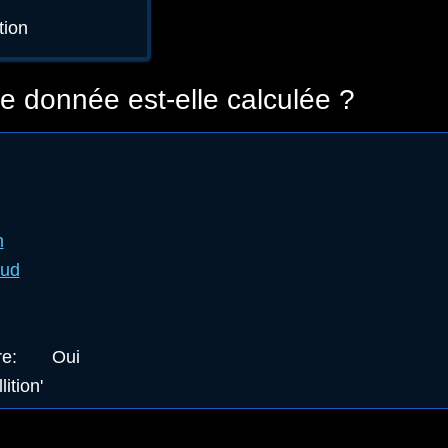
ition
 donnée est-elle calculée ?
n
aud
re
:
Oui
lition'