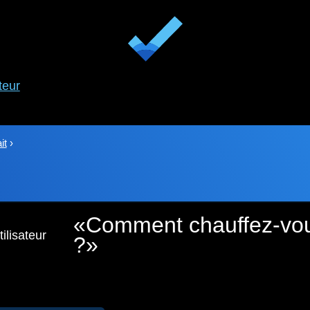
teur
it
›
Comment chauffez-vous
ilisateur
?