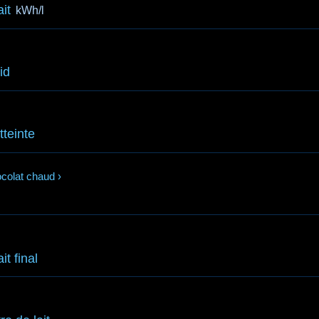
ait
kWh/l
id
teinte
colat chaud
›
it final