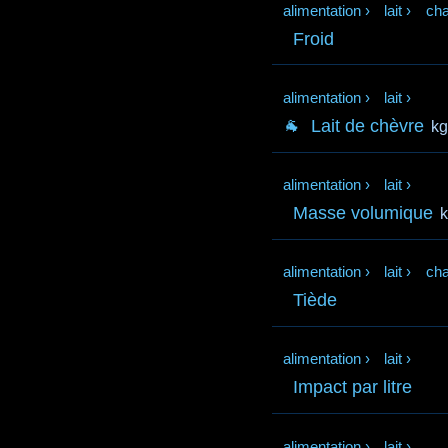
alimentation
›
lait
›
cha
Froid
alimentation
›
lait
›
🐐
Lait de chèvre
k
alimentation
›
lait
›
Masse volumique
k
alimentation
›
lait
›
cha
Tiède
alimentation
›
lait
›
Impact par litre
alimentation
›
lait
›