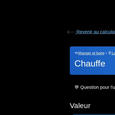
Revenir au calcula
🍴
Manger et boire
›
🥛
La
Chauffe
💬 Question pour l'ut
Valeur