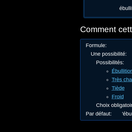
ébull
Comment cette
Formule
:
Une possibilité
:
Possibilités
:
Ébullitio
Très ch
Tiède
Froid
Choix obligatoi
Par défaut
:
'ébul