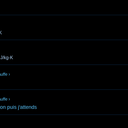
K
J/kg-K
uffe
›
uffe
›
ion puis j'attends