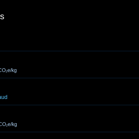
s
CO₂e/kg
aud
CO₂e/kg