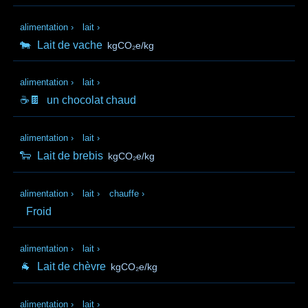
alimentation
›
lait
›
🐄
Lait de vache
kgCO₂e/kg
alimentation
›
lait
›
☕🍫
un chocolat chaud
alimentation
›
lait
›
🐑
Lait de brebis
kgCO₂e/kg
alimentation
›
lait
›
chauffe
›
Froid
alimentation
›
lait
›
🐐
Lait de chèvre
kgCO₂e/kg
alimentation
›
lait
›