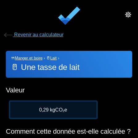
Revenir au calculateur
🍴
Manger et boire
›
🥛
Lait
›
🥛
Une tasse de lait
Valeur
0,29 kgCO₂e
Comment cette donnée est-elle calculée ?