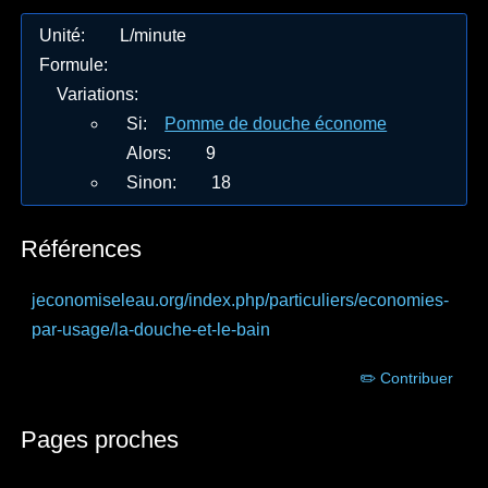
Unité
:
L/minute
Formule
:
Variations
:
Si
:
Pomme de douche économe
Alors
:
9
Sinon
:
18
Références
jeconomiseleau.org
/index.php/particuliers/economies-
par-usage/la-douche-et-le-bain
✏️ Contribuer
Pages proches