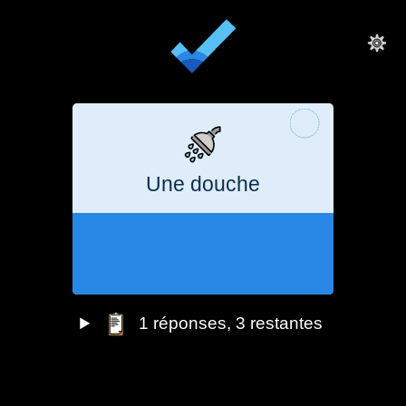
Une douche
3 heures
699
g
CO₂e
1
réponses
, 3 restantes