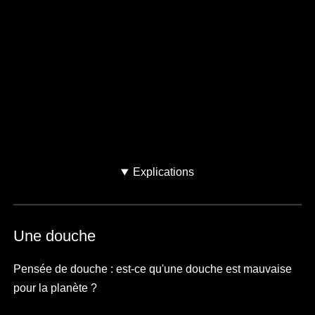
Votre eau est chauffée comment ?
Gaz
Fioul
Électricité
Je ne sais pas
Explications
Une douche
Pensée de douche : est-ce qu'une douche est mauvaise
pour la planète ?