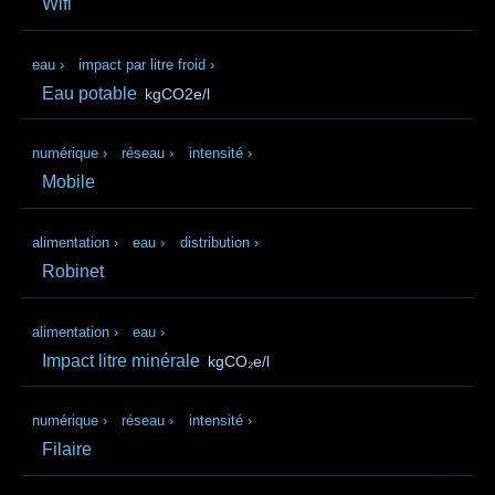
Wifi
eau
›
impact par litre froid
›
Eau potable
kgCO2e/l
numérique
›
réseau
›
intensité
›
Mobile
alimentation
›
eau
›
distribution
›
Robinet
alimentation
›
eau
›
Impact litre minérale
kgCO₂e/l
numérique
›
réseau
›
intensité
›
Filaire