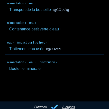
alimentation
›
eau
›
Transport de la bouteille
kgCO₂e/kg
alimentation
›
eau
›
Contenance petit verre d'eau
l
eau
›
impact par litre froid
›
Traitement eau usée
kgCO2e/l
alimentation
›
eau
›
distribution
›
Bouteille minérale
Futureco
À propos