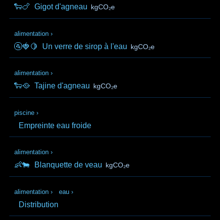
🐑🍗
Gigot d'agneau
kgCO₂e
alimentation
›
🚰🍓🍋
Un verre de sirop à l'eau
kgCO₂e
alimentation
›
🐑🥘
Tajine d'agneau
kgCO₂e
piscine
›
Empreinte eau froide
alimentation
›
👶🐄
Blanquette de veau
kgCO₂e
alimentation
›
eau
›
Distribution