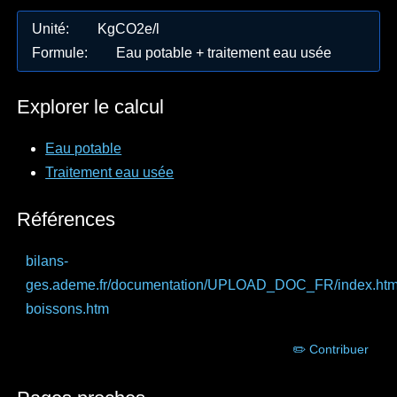
Unité
:
KgCO2e/l
Formule
:
Eau potable + traitement eau usée
Explorer le calcul
Eau potable
Traitement eau usée
Références
bilans-
ges.ademe.fr
/documentation/UPLOAD_DOC_FR/index.ht
boissons.htm
✏️ Contribuer