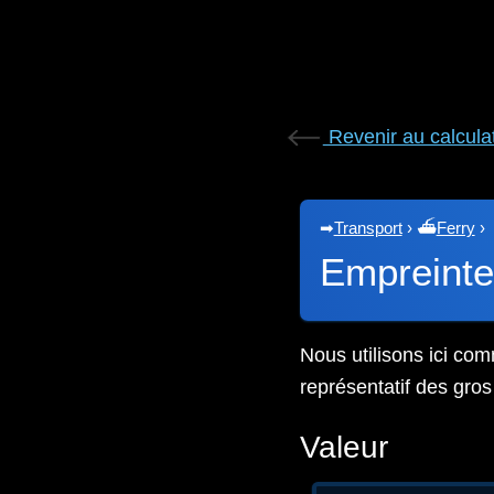
Revenir au calcula
➡
Transport
›
⛴
Ferry
›
Empreinte
Nous utilisons ici com
représentatif des gro
Valeur