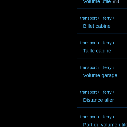
Volume utile
m3
transport
›
ferry
›
Billet cabine
transport
›
ferry
›
Taille cabine
transport
›
ferry
›
Volume garage
transport
›
ferry
›
Distance aller
transport
›
ferry
›
Part du volume util