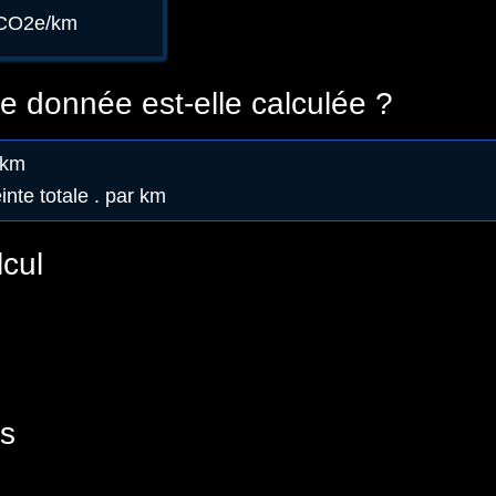
gCO2e/km
 donnée est-elle calculée ?
/km
nte totale . par km
lcul
s