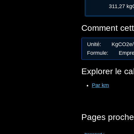
311,27 k
Comment cette
Unité
:
KgCO2e
Formule
:
Emprei
Explorer le ca
Par km
Pages proche