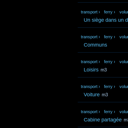
transport
›
ferry
›
volu
Un siège dans un d
transport
›
ferry
›
volu
Communs
transport
›
ferry
›
volu
Loisirs
m3
transport
›
ferry
›
volu
Voiture
m3
transport
›
ferry
›
volu
Cabine partagée
m