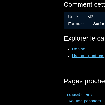
Comment cette
Unité
:
M3
Formule
:
Surfac
Explorer le ca
Cabine
Hauteur pont bas
Pages proche
transport
›
ferry
›
Volume passager