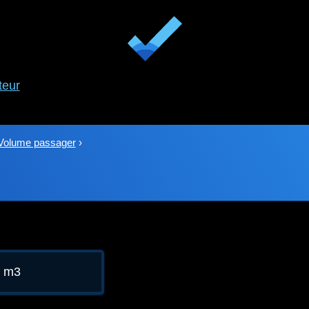
teur
Volume passager
›
9 m3