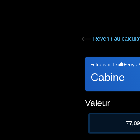
Revenir au calcula
➡
Transport
›
⛴
Ferry
›
Cabine
Valeur
77,8