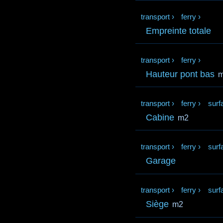
transport
›
ferry
›
Empreinte totale
transport
›
ferry
›
Hauteur pont bas
transport
›
ferry
›
surf
Cabine
m2
transport
›
ferry
›
surf
Garage
transport
›
ferry
›
surf
Siège
m2