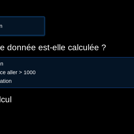
n
 donnée est-elle calculée ?
on
ce aller > 1000
ation
lcul