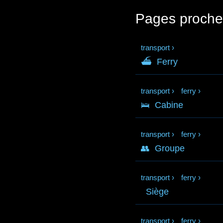
Pages proche
transport
›
⛴
Ferry
transport
›
ferry
›
🛌
Cabine
transport
›
ferry
›
👥
Groupe
transport
›
ferry
›
Siège
transport
›
ferry
›