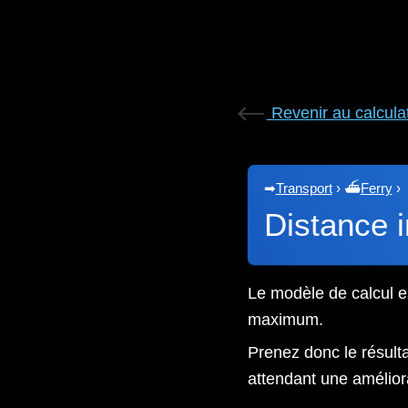
Revenir au calcula
➡
Transport
›
⛴
Ferry
›
Distance 
Le modèle de calcul e
maximum.
Prenez donc le résulta
attendant une amélior