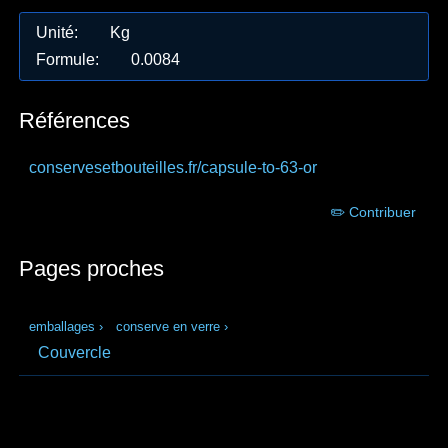
Unité
:
Kg
Formule
:
0.0084
Références
conservesetbouteilles.fr
/capsule-to-63-or
✏️ Contribuer
Pages proches
emballages
›
conserve en verre
›
Couvercle