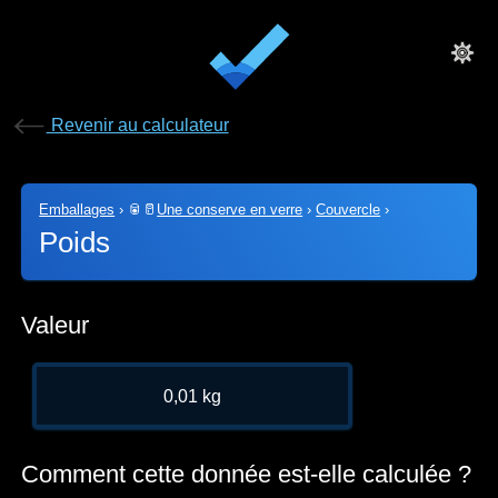
Revenir au calculateur
Emballages
›
🥫🥛
Une conserve en verre
›
Couvercle
›
Poids
Valeur
0,01 kg
Comment cette donnée est-elle calculée ?