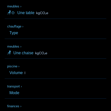
meubles
›
🪑🍲
Une table
kgCO₂e
chauffage
›
Type
meubles
›
🪑
Une chaise
kgCO₂e
piscine
›
Volume
l
transport
›
Mode
finances
›