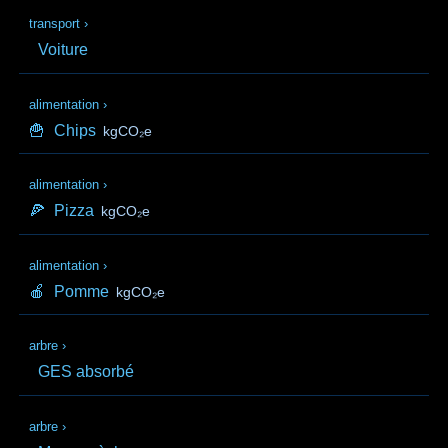
transport
›
Voiture
alimentation
›
🍟
Chips
kgCO₂e
alimentation
›
🍕
Pizza
kgCO₂e
alimentation
›
🍎
Pomme
kgCO₂e
arbre
›
GES absorbé
arbre
›