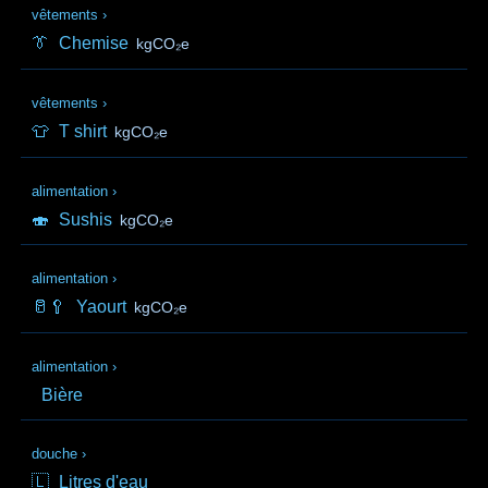
vêtements
›
👔
Chemise
kgCO₂e
vêtements
›
👕
T shirt
kgCO₂e
alimentation
›
🍣
Sushis
kgCO₂e
alimentation
›
🥛🥄
Yaourt
kgCO₂e
alimentation
›
Bière
douche
›
🇱
Litres d'eau