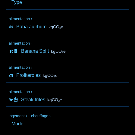
Type
alimentation
›
🍰
Baba au rhum
kgCO₂e
alimentation
›
🍌🍫
Banana Split
kgCO₂e
alimentation
›
🧁
Profiteroles
kgCO₂e
alimentation
›
🐄🍟
Steak-frites
kgCO₂e
logement
›
chauffage
›
Mode