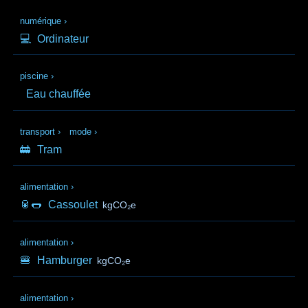
numérique
›
💻
Ordinateur
piscine
›
Eau chauffée
transport
›
mode
›
🚋
Tram
alimentation
›
🥫🌭
Cassoulet
kgCO₂e
alimentation
›
🍔
Hamburger
kgCO₂e
alimentation
›