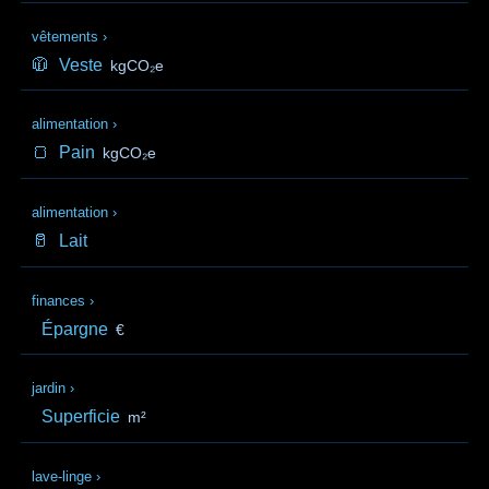
vêtements
›
🧥
Veste
kgCO₂e
alimentation
›
🍞
Pain
kgCO₂e
alimentation
›
🥛
Lait
finances
›
Épargne
€
jardin
›
Superficie
m²
lave-linge
›