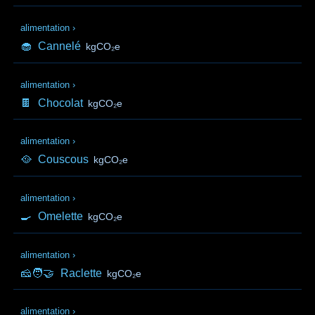
alimentation
›
🧁
Cannelé
kgCO₂e
alimentation
›
🍫
Chocolat
kgCO₂e
alimentation
›
🥘
Couscous
kgCO₂e
alimentation
›
🍳
Omelette
kgCO₂e
alimentation
›
🧀🧑‍🤝‍
Raclette
kgCO₂e
alimentation
›