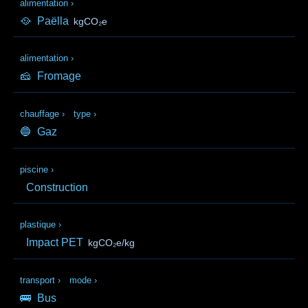
alimentation
›
🥘
Paëlla
kgCO₂e
alimentation
›
🧀
Fromage
chauffage
›
type
›
🔵
Gaz
piscine
›
Construction
plastique
›
Impact PET
kgCO₂e/kg
transport
›
mode
›
🚌
Bus