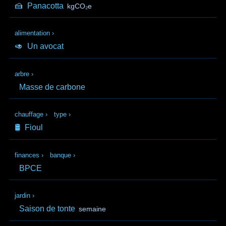
🍰
Panacotta
kgCO₂e
alimentation
›
🥑
Un avocat
arbre
›
Masse de carbone
chauffage
›
type
›
🛢️
Fioul
finances
›
banque
›
BPCE
jardin
›
Saison de tonte
semaine