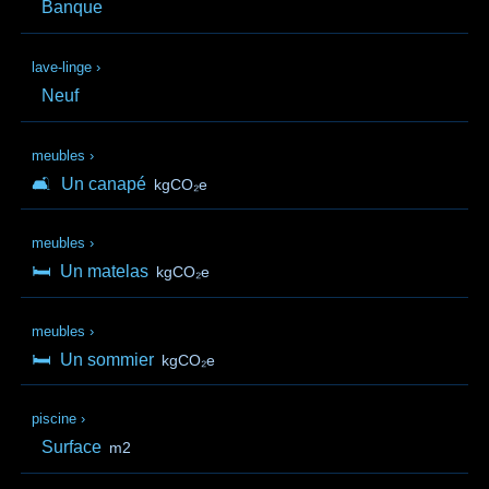
Banque
lave-linge
›
Neuf
meubles
›
🛋️
Un canapé
kgCO₂e
meubles
›
🛏️
Un matelas
kgCO₂e
meubles
›
🛏️
Un sommier
kgCO₂e
piscine
›
Surface
m2