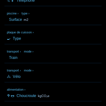
🤙📱
Téléphone
piscine
›
type
›
Surface
m2
plaque de cuisson
›
🍳
Type
transport
›
mode
›
Train
transport
›
mode
›
🚴
Vélo
alimentation
›
🥦🌭
Choucroute
kgCO₂e