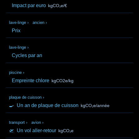
Impact par euro
kgCO₂e/€
lave-linge
›
ancien
›
Prix
lave-linge
›
Cycles par an
piscine
›
Empreinte chlore
kgCO2e/kg
plaque de cuisson
›
🍳
Un an de plaque de cuisson
kgCO₂e/année
transport
›
avion
›
🛫
Un vol aller-retour
kgCO₂e