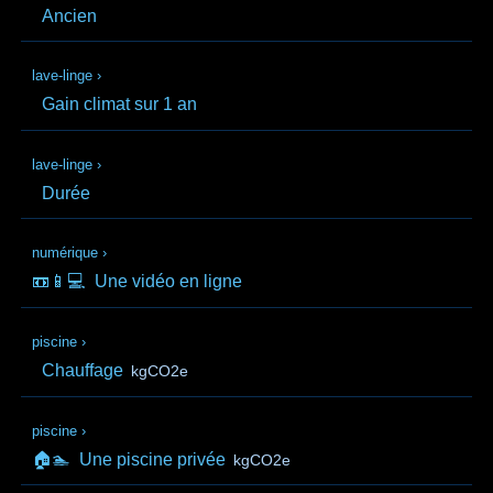
Ancien
lave-linge
›
Gain climat sur 1 an
lave-linge
›
Durée
numérique
›
📼📱💻
Une vidéo en ligne
piscine
›
Chauffage
kgCO2e
piscine
›
🏠🏊
Une piscine privée
kgCO2e