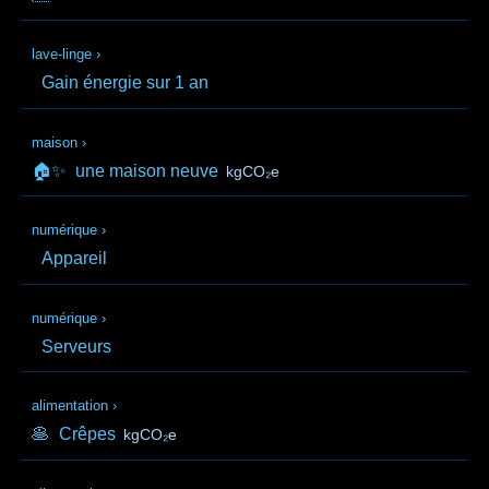
lave-linge
›
Gain énergie sur 1 an
maison
›
🏠✨
une maison neuve
kgCO₂e
numérique
›
Appareil
numérique
›
Serveurs
alimentation
›
🥞
Crêpes
kgCO₂e