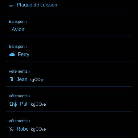
🍳
Plaque de cuisson
transport
›
Avion
transport
›
⛴
Ferry
vêtements
›
👖
Jean
kgCO₂e
vêtements
›
👕🌡️
Pull
kgCO₂e
vêtements
›
👗
Robe
kgCO₂e