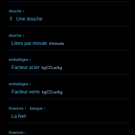
douche
›
🚿
Une douche
douche
›
Litres par minute
l/minute
emballages
›
Facteur acier
kgCO₂e/kg
emballages
›
Facteur verre
kgCO₂e/kg
finances
›
banque
›
La Nef
finances
›