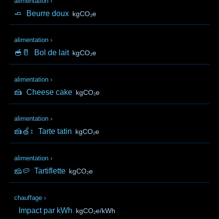
alimentation
›
🧈
Beurre doux
kgCO₂e
alimentation
›
🥣🥛
Bol de lait
kgCO₂e
alimentation
›
🍰
Cheese cake
kgCO₂e
alimentation
›
🍰🍏↕️
Tarte tatin
kgCO₂e
alimentation
›
🧀🥔
Tartiflette
kgCO₂e
chauffage
›
Impact par kWh
kgCO₂e/kWh