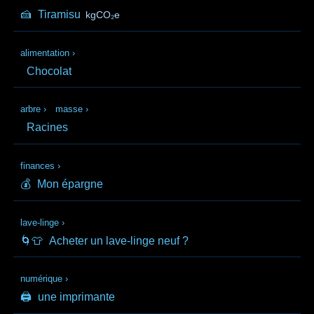
🍰
Tiramisu
kgCO₂e
alimentation
›
Chocolat
arbre
›
masse
›
Racines
finances
›
💰
Mon épargne
lave-linge
›
🌀👕
Acheter un lave-linge neuf ?
numérique
›
🖨️
une imprimante