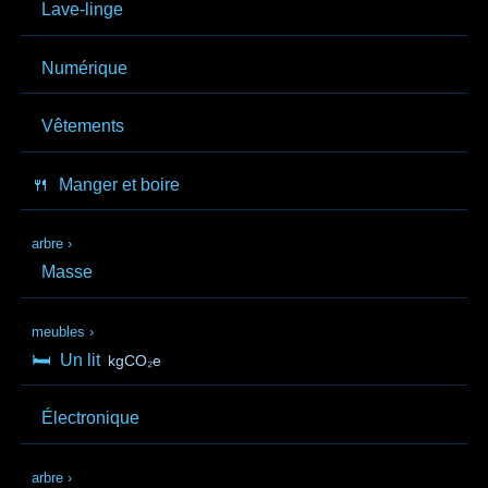
Lave-linge
Numérique
Vêtements
🍴
Manger et boire
arbre
›
Masse
meubles
›
🛏️
Un lit
kgCO₂e
Électronique
arbre
›