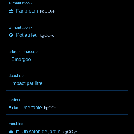
alimentation
›
🍰
Far breton
kgCO₂e
alimentation
›
🍲
Pot au feu
kgCO₂e
arbre
›
masse
›
Émergée
douche
›
Impact par litre
jardin
›
🏡✂️
Une tonte
kgCO²
meubles
›
🛋️🌴
Un salon de jardin
kgCO₂e