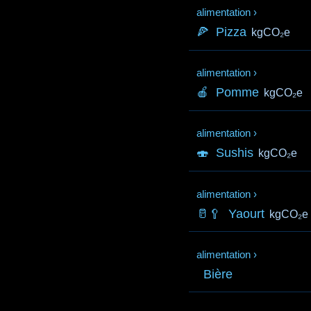
alimentation
›
🍕
Pizza
kgCO₂e
alimentation
›
🍎
Pomme
kgCO₂e
alimentation
›
🍣
Sushis
kgCO₂e
alimentation
›
🥛🥄
Yaourt
kgCO₂e
alimentation
›
Bière