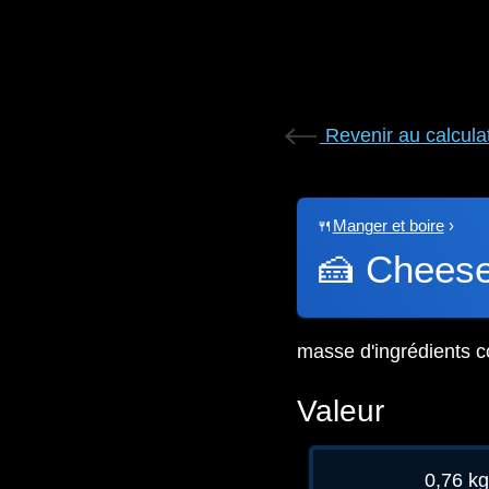
Revenir au calcula
🍴
Manger et boire
›
🍰
Cheese
masse d'ingrédients c
Valeur
0,76 k