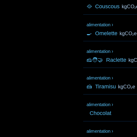
🥘
Couscous
kgCO₂
alimentation
›
🍳
Omelette
kgCO₂e
alimentation
›
🧀🧑‍🤝‍
Raclette
kg
alimentation
›
🍰
Tiramisu
kgCO₂e
alimentation
›
Chocolat
alimentation
›