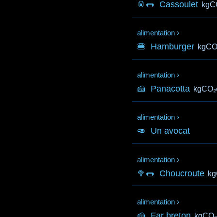
🥫🌭
Cassoulet
kgC
alimentation
›
🍔
Hamburger
kgCO
alimentation
›
🍰
Panacotta
kgCO₂
alimentation
›
🥑
Un avocat
alimentation
›
🥦🌭
Choucroute
kg
alimentation
›
🍰
Far breton
kgCO₂