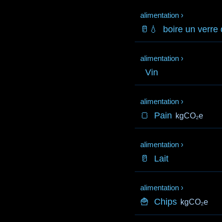
alimentation
›
🥛💧
boire un verre
alimentation
›
Vin
alimentation
›
🍞
Pain
kgCO₂e
alimentation
›
🥛
Lait
alimentation
›
🍟
Chips
kgCO₂e