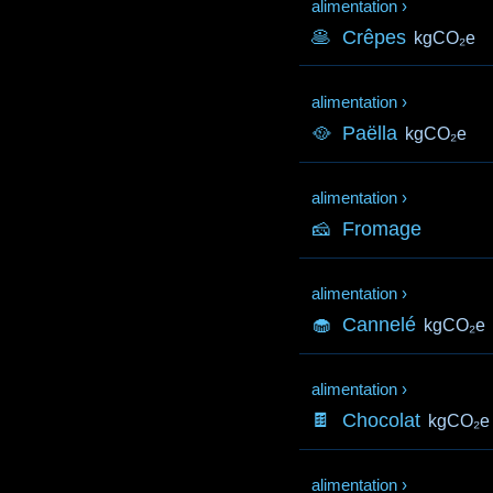
alimentation
›
🥞
Crêpes
kgCO₂e
alimentation
›
🥘
Paëlla
kgCO₂e
alimentation
›
🧀
Fromage
alimentation
›
🧁
Cannelé
kgCO₂e
alimentation
›
🍫
Chocolat
kgCO₂e
alimentation
›