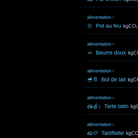
alimentation
›
🍲
Pot au feu
kgCO₂
alimentation
›
🧈
Beurre doux
kgC
alimentation
›
🥣🥛
Bol de lait
kgC
alimentation
›
🍰🍏↕️
Tarte tatin
kg
alimentation
›
🧀🥔
Tartiflette
kgCO