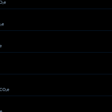
O₂e
₂e
e
CO₂e
e