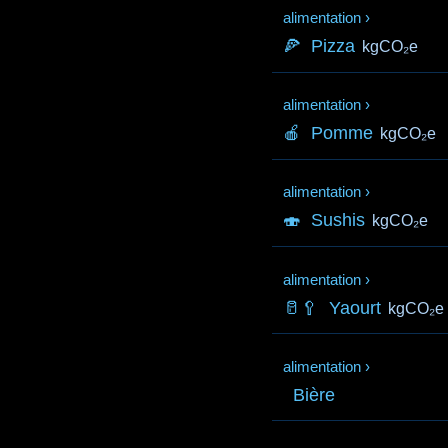
alimentation
›
🍕
Pizza
kgCO₂e
alimentation
›
🍎
Pomme
kgCO₂e
alimentation
›
🍣
Sushis
kgCO₂e
alimentation
›
🥛🥄
Yaourt
kgCO₂e
alimentation
›
Bière