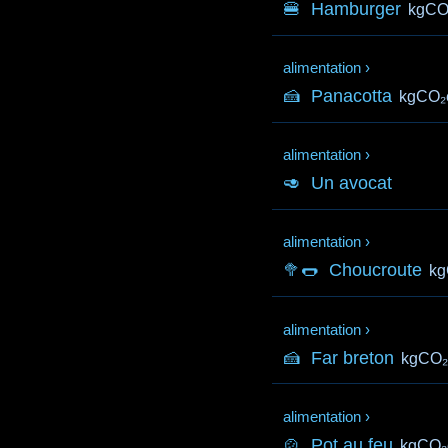
🍔
Hamburger
kgCO
alimentation
›
🍰
Panacotta
kgCO₂
alimentation
›
🥑
Un avocat
alimentation
›
🥦🌭
Choucroute
kg
alimentation
›
🍰
Far breton
kgCO₂
alimentation
›
🍲
Pot au feu
kgCO₂