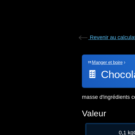
Revenir au calcula
🍴
Manger et boire
›
🍫
Chocol
masse d'ingrédients c
Valeur
0,1 k