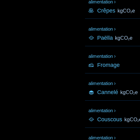
alimentation
›
🥞
Crêpes
kgCO₂e
alimentation
›
🥘
Paëlla
kgCO₂e
alimentation
›
🧀
Fromage
alimentation
›
🧁
Cannelé
kgCO₂e
alimentation
›
🥘
Couscous
kgCO₂
alimentation
›