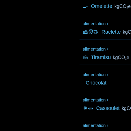
🍳
Omelette
kgCO₂e
alimentation
›
🧀🧑‍🤝‍
Raclette
kg
alimentation
›
🍰
Tiramisu
kgCO₂e
alimentation
›
Chocolat
alimentation
›
🥫🌭
Cassoulet
kgC
alimentation
›