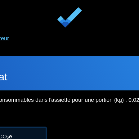
teur
at
onsommables dans l'assiette pour une portion (kg) : 0,0
gCO₂e