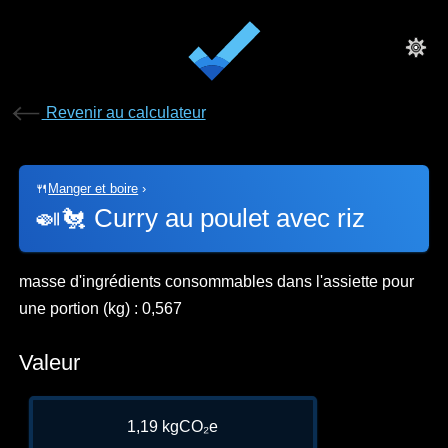
Revenir au calculateur
🍴
Manger et boire
›
🍛🐔
Curry au poulet avec riz
masse d'ingrédients consommables dans l'assiette pour
une portion (kg) : 0,567
Valeur
1,19 kgCO₂e