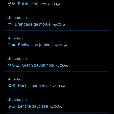
🥣🌽
Bol de céréales
kgCO₂e
alimentation
›
🐟
Brandade de morue
kgCO₂e
alimentation
›
🥬🐖
Endives au jambon
kgCO₂e
alimentation
›
🥔🥚🧀
Gratin dauphinois
kgCO₂e
alimentation
›
🥩🥔
Hachis parmentier
kgCO₂e
alimentation
›
🍲🌭
Lentille saucisse
kgCO₂e