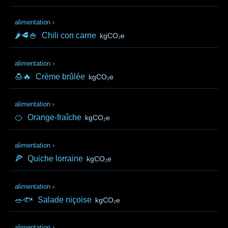
alimentation
›
🌶️🥩🍚
Chili con carne
kgCO₂e
alimentation
›
🍮🔥
Crème brûlée
kgCO₂e
alimentation
›
🍊
Orange-fraîche
kgCO₂e
alimentation
›
🍕
Quiche lorraine
kgCO₂e
alimentation
›
🥗🐟
Salade niçoise
kgCO₂e
alimentation
›