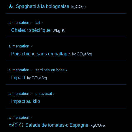
🍝
Spaghetti à la bolognaise
kgCO₂e
alimentation
›
lait
›
Chaleur spécifique
J/kg-K
alimentation
›
Pois chiche sans emballage
kgCO₂e/kg
alimentation
›
sardines en boite
›
Impact
kgCO₂e/kg
alimentation
›
un avocat
›
Impact au kilo
alimentation
›
🍅🇪🇸
Salade de tomates-d'Espagne
kgCO₂e