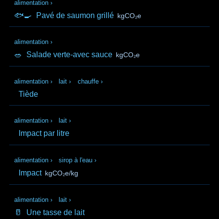
alimentation
›
🐟🍳
Pavé de saumon grillé
kgCO₂e
alimentation
›
🥗
Salade verte-avec sauce
kgCO₂e
alimentation
›
lait
›
chauffe
›
Tiède
alimentation
›
lait
›
Impact par litre
alimentation
›
sirop à l'eau
›
Impact
kgCO₂e/kg
alimentation
›
lait
›
🥛
Une tasse de lait