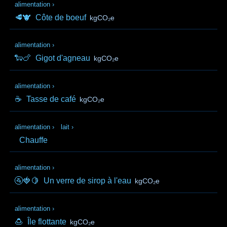
alimentation
›
🥩🐮
Côte de boeuf
kgCO₂e
alimentation
›
🐑🍗
Gigot d'agneau
kgCO₂e
alimentation
›
☕
Tasse de café
kgCO₂e
alimentation
›
lait
›
Chauffe
alimentation
›
🚰🍓🍋
Un verre de sirop à l'eau
kgCO₂e
alimentation
›
🍮
Île flottante
kgCO₂e