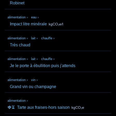
Robinet
alimentation
›
eau
›
Impact litre minérale
kgCO₂e/l
alimentation
›
lait
›
chauffe
›
Très chaud
alimentation
›
lait
›
chauffe
›
Je le porte à ébullition puis j'attends
alimentation
›
vin
›
Grand vin ou champagne
alimentation
›
🍓⏳
Tarte aux fraises-hors saison
kgCO₂e