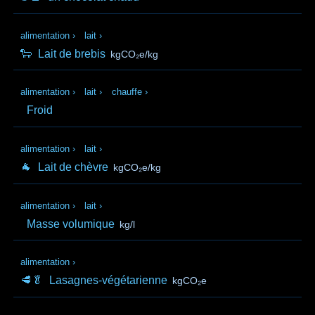
alimentation
›
lait
›
🐑
Lait de brebis
kgCO₂e/kg
alimentation
›
lait
›
chauffe
›
Froid
alimentation
›
lait
›
🐐
Lait de chèvre
kgCO₂e/kg
alimentation
›
lait
›
Masse volumique
kg/l
alimentation
›
🥩🥬
Lasagnes-végétarienne
kgCO₂e