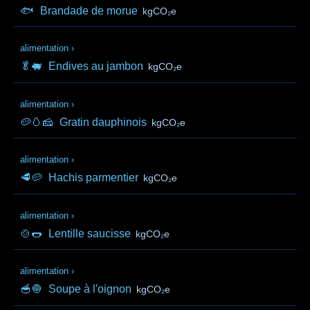
🐟
Brandade de morue
kgCO₂e
alimentation
›
🥬🐖
Endives au jambon
kgCO₂e
alimentation
›
🥔🥚🧀
Gratin dauphinois
kgCO₂e
alimentation
›
🥩🥔
Hachis parmentier
kgCO₂e
alimentation
›
🍲🌭
Lentille saucisse
kgCO₂e
alimentation
›
🥣🧅
Soupe à l'oignon
kgCO₂e