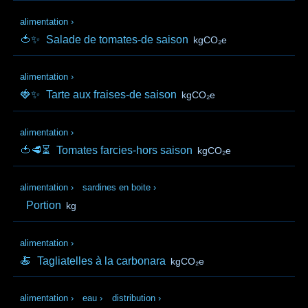
alimentation
›
🍅✨
Salade de tomates-de saison
kgCO₂e
alimentation
›
🍓✨
Tarte aux fraises-de saison
kgCO₂e
alimentation
›
🍅🥩⏳
Tomates farcies-hors saison
kgCO₂e
alimentation
›
sardines en boite
›
Portion
kg
alimentation
›
🍝
Tagliatelles à la carbonara
kgCO₂e
alimentation
›
eau
›
distribution
›