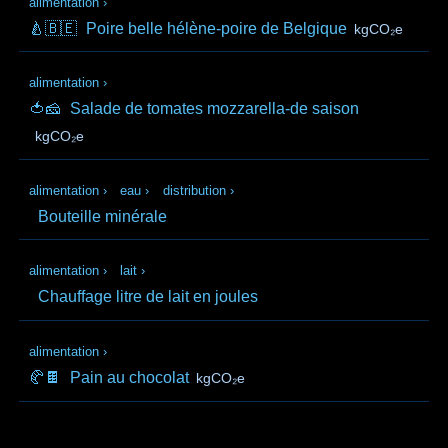
alimentation
›
🍐🇧🇪
Poire belle hélène-poire de Belgique
kgCO₂e
alimentation
›
🍅🧀
Salade de tomates mozzarella-de saison
kgCO₂e
alimentation
›
eau
›
distribution
›
Bouteille minérale
alimentation
›
lait
›
Chauffage litre de lait en joules
alimentation
›
🥐🍫
Pain au chocolat
kgCO₂e