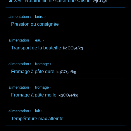
🍆🍅🥦
Ratatouille de saison-de saison
kgCO₂e
alimentation
›
bière
›
Pression ou consignée
alimentation
›
eau
›
Transport de la bouteille
kgCO₂e/kg
alimentation
›
fromage
›
Fromage à pâte dure
kgCO₂e/kg
alimentation
›
fromage
›
Fromage à pâte molle
kgCO₂e/kg
alimentation
›
lait
›
Température max atteinte