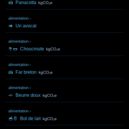
🍰
Panacotta
kgCO₂e
alimentation
›
🥑
Un avocat
alimentation
›
🥦🌭
Choucroute
kgCO₂e
alimentation
›
🍰
Far breton
kgCO₂e
alimentation
›
🧈
Beurre doux
kgCO₂e
alimentation
›
🥣🥛
Bol de lait
kgCO₂e