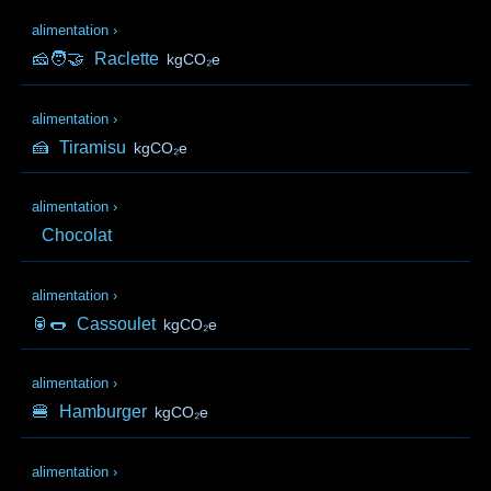
alimentation
›
🧀🧑‍🤝‍
Raclette
kgCO₂e
alimentation
›
🍰
Tiramisu
kgCO₂e
alimentation
›
Chocolat
alimentation
›
🥫🌭
Cassoulet
kgCO₂e
alimentation
›
🍔
Hamburger
kgCO₂e
alimentation
›