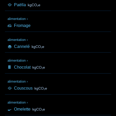
🥘
Paëlla
kgCO₂e
alimentation
›
🧀
Fromage
alimentation
›
🧁
Cannelé
kgCO₂e
alimentation
›
🍫
Chocolat
kgCO₂e
alimentation
›
🥘
Couscous
kgCO₂e
alimentation
›
🍳
Omelette
kgCO₂e