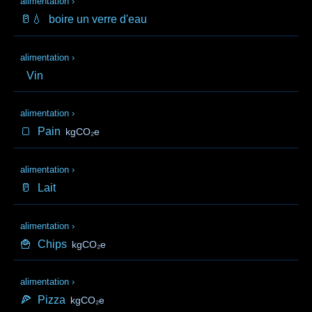
alimentation
›
🥛💧
boire un verre d'eau
alimentation
›
Vin
alimentation
›
🍞
Pain
kgCO₂e
alimentation
›
🥛
Lait
alimentation
›
🍟
Chips
kgCO₂e
alimentation
›
🍕
Pizza
kgCO₂e