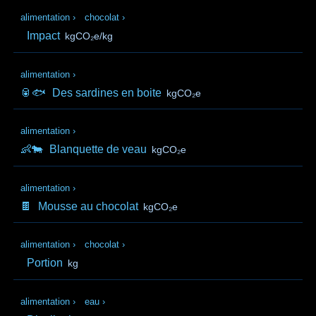
alimentation
›
chocolat
›
Impact
kgCO₂e/kg
alimentation
›
🥫🐟
Des sardines en boite
kgCO₂e
alimentation
›
👶🐄
Blanquette de veau
kgCO₂e
alimentation
›
🍫
Mousse au chocolat
kgCO₂e
alimentation
›
chocolat
›
Portion
kg
alimentation
›
eau
›