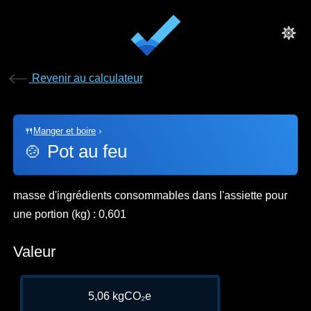
Revenir au calculateur
🍴
Manger et boire
›
🍲
Pot au feu
masse d'ingrédients consommables dans l'assiette pour
une portion (kg) : 0,601
Valeur
5,06 kgCO₂e