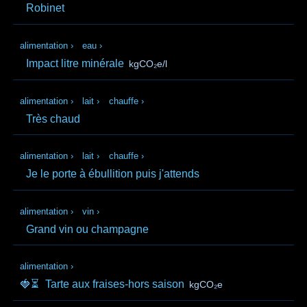
Robinet
alimentation
›
eau
›
Impact litre minérale
kgCO₂e/l
alimentation
›
lait
›
chauffe
›
Très chaud
alimentation
›
lait
›
chauffe
›
Je le porte à ébullition puis j'attends
alimentation
›
vin
›
Grand vin ou champagne
alimentation
›
🍓⏳
Tarte aux fraises-hors saison
kgCO₂e