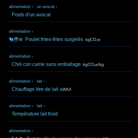
alimentation
›
un avocat
›
Poids d'un avocat
alimentation
›
🐔🍟❄️
Poulet frites-frites surgelés
kgCO₂e
alimentation
›
Chili con carne sans emballage
kgCO₂e/kg
alimentation
›
lait
›
Chauffage litre de lait
kWh/l
alimentation
›
lait
›
Température lait froid
alimentation
›