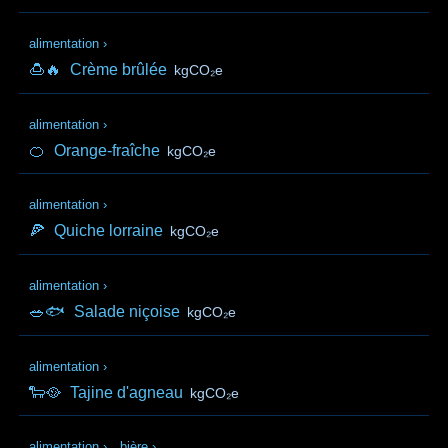
alimentation
›
🍮🔥
Crème brûlée
kgCO₂e
alimentation
›
🍊
Orange-fraîche
kgCO₂e
alimentation
›
🍕
Quiche lorraine
kgCO₂e
alimentation
›
🥗🐟
Salade niçoise
kgCO₂e
alimentation
›
🐑🥘
Tajine d'agneau
kgCO₂e
alimentation
›
bière
›