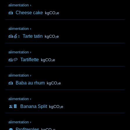
alimentation
›
🍰
Cheese cake
kgCO₂e
alimentation
›
🍰🍏↕️
Tarte tatin
kgCO₂e
alimentation
›
🧀🥔
Tartiflette
kgCO₂e
alimentation
›
🍰
Baba au rhum
kgCO₂e
alimentation
›
🍌🍫
Banana Split
kgCO₂e
alimentation
›
🧁
Profiteroles
kgCO₂e