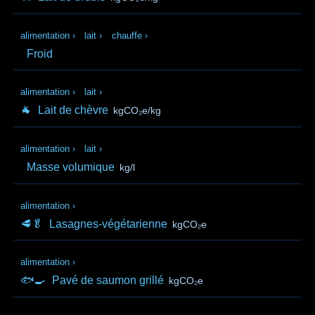
alimentation
›
lait
›
chauffe
›
Froid
alimentation
›
lait
›
🐐
Lait de chèvre
kgCO₂e/kg
alimentation
›
lait
›
Masse volumique
kg/l
alimentation
›
🥩🥬
Lasagnes-végétarienne
kgCO₂e
alimentation
›
🐟🍳
Pavé de saumon grillé
kgCO₂e