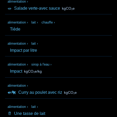
alimentation
›
🥗
Salade verte-avec sauce
kgCO₂e
alimentation
›
lait
›
chauffe
›
Tiède
alimentation
›
lait
›
Impact par litre
alimentation
›
sirop à l'eau
›
Impact
kgCO₂e/kg
alimentation
›
🍛🐔
Curry au poulet avec riz
kgCO₂e
alimentation
›
lait
›
🥛
Une tasse de lait