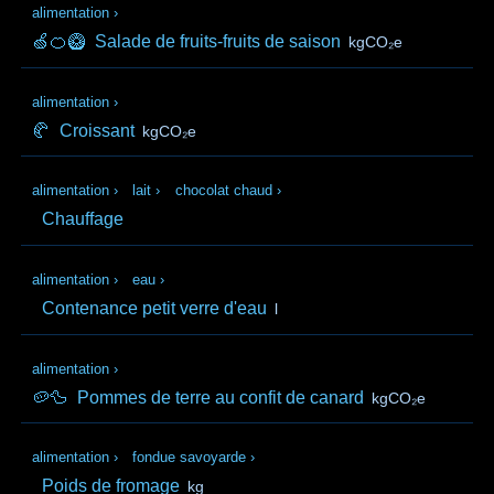
alimentation
›
🍏🍊🥝
Salade de fruits-fruits de saison
kgCO₂e
alimentation
›
🥐
Croissant
kgCO₂e
alimentation
›
lait
›
chocolat chaud
›
Chauffage
alimentation
›
eau
›
Contenance petit verre d'eau
l
alimentation
›
🥔🦆
Pommes de terre au confit de canard
kgCO₂e
alimentation
›
fondue savoyarde
›
Poids de fromage
kg