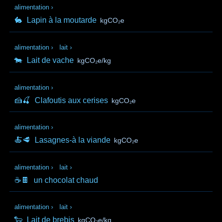
alimentation
›
🐇
Lapin à la moutarde
kgCO₂e
alimentation
›
lait
›
🐄
Lait de vache
kgCO₂e/kg
alimentation
›
🍰🍒
Clafoutis aux cerises
kgCO₂e
alimentation
›
🍝🥩
Lasagnes-à la viande
kgCO₂e
alimentation
›
lait
›
☕🍫
un chocolat chaud
alimentation
›
lait
›
🐑
Lait de brebis
kgCO₂e/kg