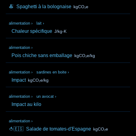
🍝
Spaghetti à la bolognaise
kgCO₂e
alimentation
›
lait
›
Chaleur spécifique
J/kg-K
alimentation
›
Pois chiche sans emballage
kgCO₂e/kg
alimentation
›
sardines en boite
›
Impact
kgCO₂e/kg
alimentation
›
un avocat
›
Impact au kilo
alimentation
›
🍅🇪🇸
Salade de tomates-d'Espagne
kgCO₂e