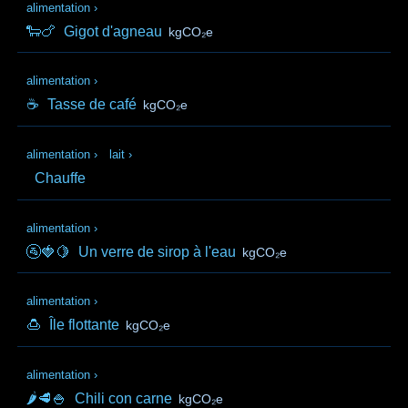
alimentation
›
🐑🍗
Gigot d'agneau
kgCO₂e
alimentation
›
☕
Tasse de café
kgCO₂e
alimentation
›
lait
›
Chauffe
alimentation
›
🚰🍓🍋
Un verre de sirop à l'eau
kgCO₂e
alimentation
›
🍮
Île flottante
kgCO₂e
alimentation
›
🌶️🥩🍚
Chili con carne
kgCO₂e