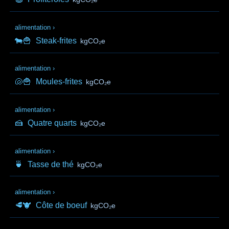
alimentation
›
🐄🍟
Steak-frites
kgCO₂e
alimentation
›
🐚🍟
Moules-frites
kgCO₂e
alimentation
›
🍰
Quatre quarts
kgCO₂e
alimentation
›
🍵
Tasse de thé
kgCO₂e
alimentation
›
🥩🐮
Côte de boeuf
kgCO₂e