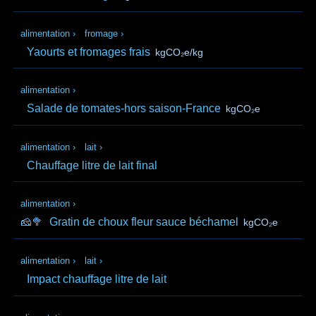
alimentation
›
fromage
›
Yaourts et fromages frais
kgCO₂e/kg
alimentation
›
Salade de tomates-hors saison-France
kgCO₂e
alimentation
›
lait
›
Chauffage litre de lait final
alimentation
›
🧀🥦
Gratin de choux fleur sauce béchamel
kgCO₂e
alimentation
›
lait
›
Impact chauffage litre de lait