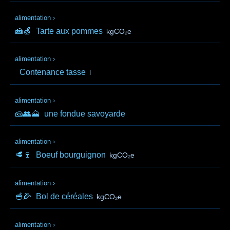
alimentation
›
🍰🍏
Tarte aux pommes
kgCO₂e
alimentation
›
Contenance tasse
l
alimentation
›
🧀👥🗻
une fondue savoyarde
alimentation
›
🥩🍷
Boeuf bourguignon
kgCO₂e
alimentation
›
🥣🌽
Bol de céréales
kgCO₂e
alimentation
›