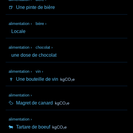
🍺
Une pinte de bière
alimentation
›
bière
›
Locale
alimentation
›
chocolat
›
une dose de chocolat
alimentation
›
vin
›
🍷
Une bouteille de vin
kgCO₂e
alimentation
›
🦆
Magret de canard
kgCO₂e
alimentation
›
🐄
Tartare de boeuf
kgCO₂e