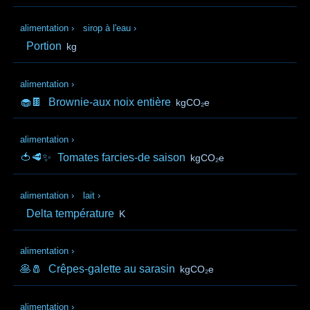
alimentation
›
sirop à l'eau
›
Portion
kg
alimentation
›
🧁🍫
Brownie-aux noix entière
kgCO₂e
alimentation
›
🍅🥩✨
Tomates farcies-de saison
kgCO₂e
alimentation
›
lait
›
Delta température
K
alimentation
›
🥞🧂
Crêpes-galette au sarasin
kgCO₂e
alimentation
›