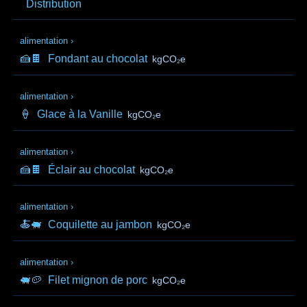
Distribution
alimentation
›
🍰🍫
Fondant au chocolat
kgCO₂e
alimentation
›
🍦
Glace à la Vanille
kgCO₂e
alimentation
›
🍰🍫
Éclair au chocolat
kgCO₂e
alimentation
›
🍝🐖
Coquilette au jambon
kgCO₂e
alimentation
›
🐖🥔
Filet mignon de porc
kgCO₂e