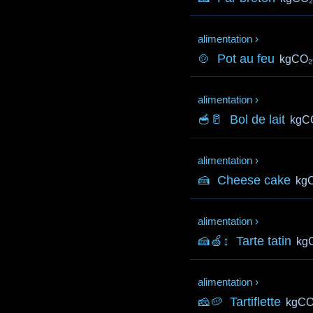
alimentation
›
🍲
Pot au feu
kgCO₂
alimentation
›
🥣🥛
Bol de lait
kgC
alimentation
›
🍰
Cheese cake
kg
alimentation
›
🍰🍏↕️
Tarte tatin
kg
alimentation
›
🧀🥔
Tartiflette
kgCO