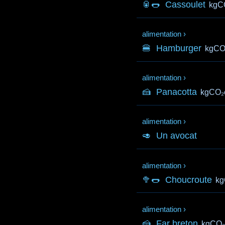
🥫🌭
Cassoulet
kgC
alimentation
›
🍔
Hamburger
kgCO
alimentation
›
🍰
Panacotta
kgCO₂
alimentation
›
🥑
Un avocat
alimentation
›
🥦🌭
Choucroute
kg
alimentation
›
🍰
Far breton
kgCO₂