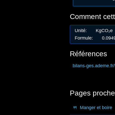
Comment cette
Unité
:
KgCO₂e
Formule
:
0.094
Références
bilans-ges.ademe.fr
/
Pages proche
🍴
Manger et boire