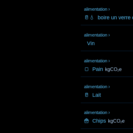
alimentation
›
🥛💧
boire un verre
alimentation
›
Vin
alimentation
›
🍞
Pain
kgCO₂e
alimentation
›
🥛
Lait
alimentation
›
🍟
Chips
kgCO₂e