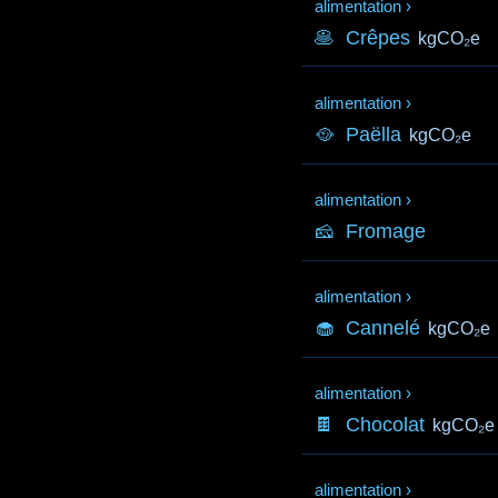
alimentation
›
🥞
Crêpes
kgCO₂e
alimentation
›
🥘
Paëlla
kgCO₂e
alimentation
›
🧀
Fromage
alimentation
›
🧁
Cannelé
kgCO₂e
alimentation
›
🍫
Chocolat
kgCO₂e
alimentation
›