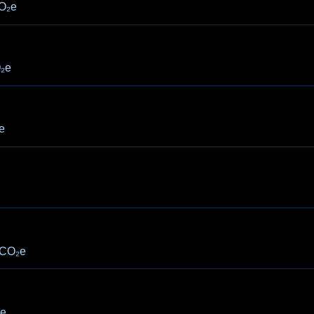
O₂e
₂e
e
CO₂e
e