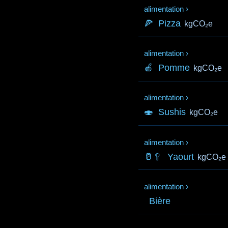
alimentation
›
🍕
Pizza
kgCO₂e
alimentation
›
🍎
Pomme
kgCO₂e
alimentation
›
🍣
Sushis
kgCO₂e
alimentation
›
🥛🥄
Yaourt
kgCO₂e
alimentation
›
Bière