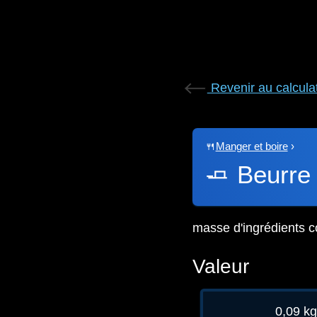
Revenir au calcula
🍴
Manger et boire
›
🧈
Beurre
masse d'ingrédients c
Valeur
0,09 k