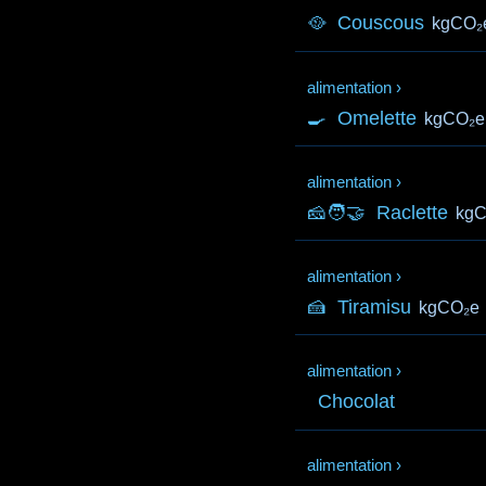
🥘
Couscous
kgCO₂
alimentation
›
🍳
Omelette
kgCO₂e
alimentation
›
🧀🧑‍🤝‍
Raclette
kg
alimentation
›
🍰
Tiramisu
kgCO₂e
alimentation
›
Chocolat
alimentation
›