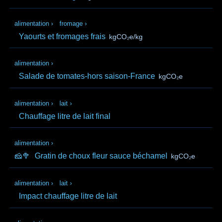
alimentation
›
fromage
›
Yaourts et fromages frais
kgCO₂e/kg
alimentation
›
Salade de tomates-hors saison-France
kgCO₂e
alimentation
›
lait
›
Chauffage litre de lait final
alimentation
›
🧀🥦
Gratin de choux fleur sauce béchamel
kgCO₂e
alimentation
›
lait
›
Impact chauffage litre de lait