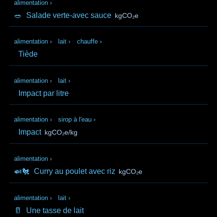
alimentation
›
🥗
Salade verte-avec sauce
kgCO₂e
alimentation
›
lait
›
chauffe
›
Tiède
alimentation
›
lait
›
Impact par litre
alimentation
›
sirop à l'eau
›
Impact
kgCO₂e/kg
alimentation
›
🍛🐔
Curry au poulet avec riz
kgCO₂e
alimentation
›
lait
›
🥛
Une tasse de lait