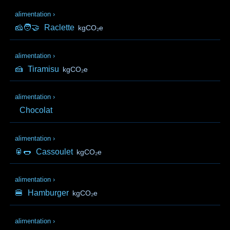
alimentation
›
🧀🧑‍🤝‍
Raclette
kgCO₂e
alimentation
›
🍰
Tiramisu
kgCO₂e
alimentation
›
Chocolat
alimentation
›
🥫🌭
Cassoulet
kgCO₂e
alimentation
›
🍔
Hamburger
kgCO₂e
alimentation
›