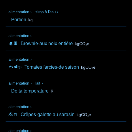
alimentation
›
sirop à l'eau
›
Portion
kg
alimentation
›
🧁🍫
Brownie-aux noix entière
kgCO₂e
alimentation
›
🍅🥩✨
Tomates farcies-de saison
kgCO₂e
alimentation
›
lait
›
Delta température
K
alimentation
›
🥞🧂
Crêpes-galette au sarasin
kgCO₂e
alimentation
›