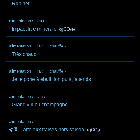
Robinet
alimentation
›
eau
›
Impact litre minérale
kgCO₂e/l
alimentation
›
lait
›
chauffe
›
Très chaud
alimentation
›
lait
›
chauffe
›
Je le porte à ébullition puis j'attends
alimentation
›
vin
›
Grand vin ou champagne
alimentation
›
🍓⏳
Tarte aux fraises-hors saison
kgCO₂e