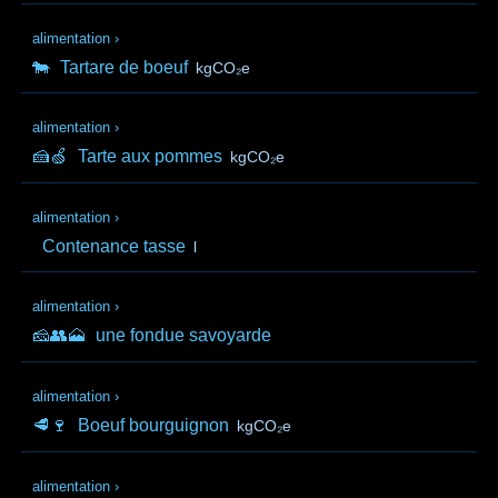
alimentation
›
🐄
Tartare de boeuf
kgCO₂e
alimentation
›
🍰🍏
Tarte aux pommes
kgCO₂e
alimentation
›
Contenance tasse
l
alimentation
›
🧀👥🗻
une fondue savoyarde
alimentation
›
🥩🍷
Boeuf bourguignon
kgCO₂e
alimentation
›