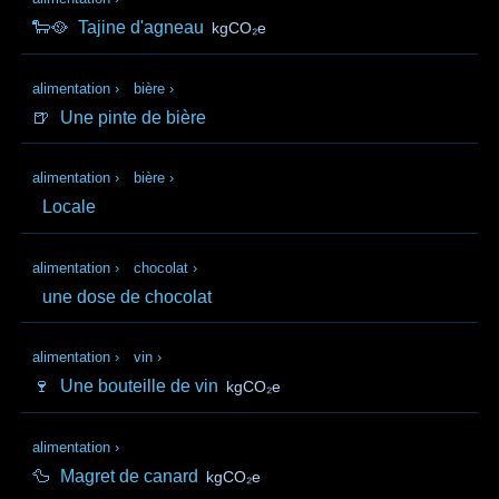
🐑🥘
Tajine d'agneau
kgCO₂e
alimentation
›
bière
›
🍺
Une pinte de bière
alimentation
›
bière
›
Locale
alimentation
›
chocolat
›
une dose de chocolat
alimentation
›
vin
›
🍷
Une bouteille de vin
kgCO₂e
alimentation
›
🦆
Magret de canard
kgCO₂e