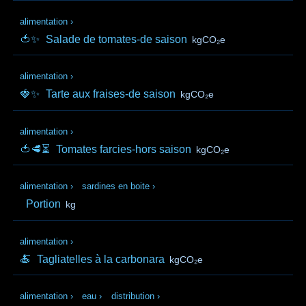
alimentation
›
🍅✨
Salade de tomates-de saison
kgCO₂e
alimentation
›
🍓✨
Tarte aux fraises-de saison
kgCO₂e
alimentation
›
🍅🥩⏳
Tomates farcies-hors saison
kgCO₂e
alimentation
›
sardines en boite
›
Portion
kg
alimentation
›
🍝
Tagliatelles à la carbonara
kgCO₂e
alimentation
›
eau
›
distribution
›