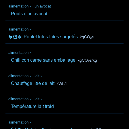
alimentation
›
un avocat
›
Poids d'un avocat
alimentation
›
🐔🍟❄️
Poulet frites-frites surgelés
kgCO₂e
alimentation
›
Chili con carne sans emballage
kgCO₂e/kg
alimentation
›
lait
›
Chauffage litre de lait
kWh/l
alimentation
›
lait
›
Température lait froid
alimentation
›