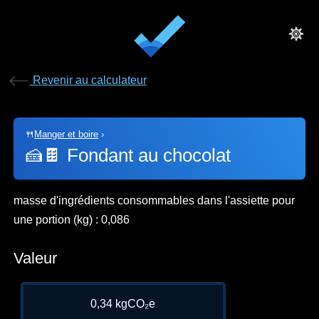
Revenir au calculateur
🍴
Manger et boire
›
🍰🍫
Fondant au chocolat
masse d'ingrédients consommables dans l'assiette pour
une portion (kg) : 0,086
Valeur
0,34 kgCO₂e