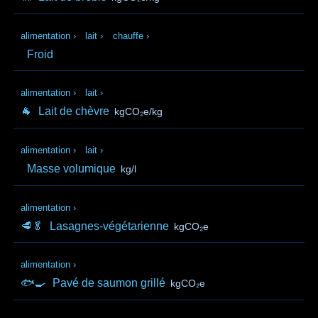
alimentation
›
lait
›
chauffe
›
Froid
alimentation
›
lait
›
🐐
Lait de chèvre
kgCO₂e/kg
alimentation
›
lait
›
Masse volumique
kg/l
alimentation
›
🥩🥬
Lasagnes-végétarienne
kgCO₂e
alimentation
›
🐟🍳
Pavé de saumon grillé
kgCO₂e