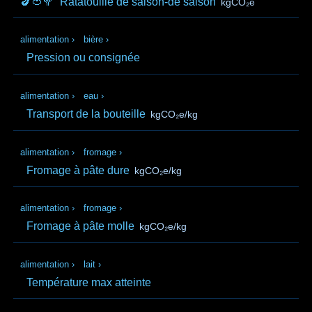
🍆🍅🥦
Ratatouille de saison-de saison
kgCO₂e
alimentation
›
bière
›
Pression ou consignée
alimentation
›
eau
›
Transport de la bouteille
kgCO₂e/kg
alimentation
›
fromage
›
Fromage à pâte dure
kgCO₂e/kg
alimentation
›
fromage
›
Fromage à pâte molle
kgCO₂e/kg
alimentation
›
lait
›
Température max atteinte