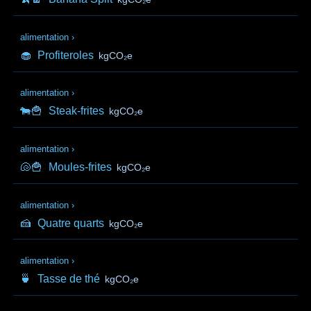
alimentation
›
🧁
Profiteroles
kgCO₂e
alimentation
›
🐄🍟
Steak-frites
kgCO₂e
alimentation
›
🐚🍟
Moules-frites
kgCO₂e
alimentation
›
🍰
Quatre quarts
kgCO₂e
alimentation
›
🍵
Tasse de thé
kgCO₂e