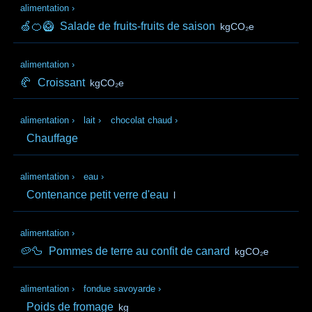
alimentation
›
🍏🍊🥝
Salade de fruits-fruits de saison
kgCO₂e
alimentation
›
🥐
Croissant
kgCO₂e
alimentation
›
lait
›
chocolat chaud
›
Chauffage
alimentation
›
eau
›
Contenance petit verre d'eau
l
alimentation
›
🥔🦆
Pommes de terre au confit de canard
kgCO₂e
alimentation
›
fondue savoyarde
›
Poids de fromage
kg