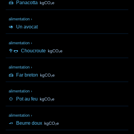
🍰
Panacotta
kgCO₂e
alimentation
›
🥑
Un avocat
alimentation
›
🥦🌭
Choucroute
kgCO₂e
alimentation
›
🍰
Far breton
kgCO₂e
alimentation
›
🍲
Pot au feu
kgCO₂e
alimentation
›
🧈
Beurre doux
kgCO₂e