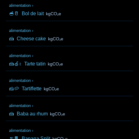
alimentation
›
🥣🥛
Bol de lait
kgCO₂e
alimentation
›
🍰
Cheese cake
kgCO₂e
alimentation
›
🍰🍏↕️
Tarte tatin
kgCO₂e
alimentation
›
🧀🥔
Tartiflette
kgCO₂e
alimentation
›
🍰
Baba au rhum
kgCO₂e
alimentation
›
🍌🍫
Banana Split
kgCO₂e