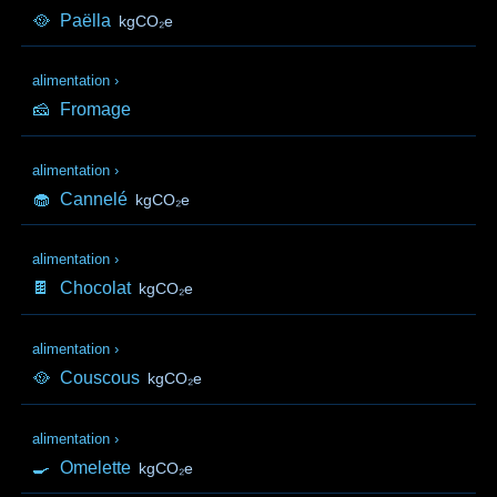
🥘
Paëlla
kgCO₂e
alimentation
›
🧀
Fromage
alimentation
›
🧁
Cannelé
kgCO₂e
alimentation
›
🍫
Chocolat
kgCO₂e
alimentation
›
🥘
Couscous
kgCO₂e
alimentation
›
🍳
Omelette
kgCO₂e