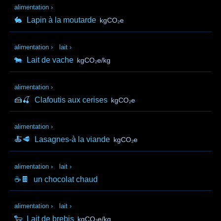
alimentation
›
🐇
Lapin à la moutarde
kgCO₂e
alimentation
›
lait
›
🐄
Lait de vache
kgCO₂e/kg
alimentation
›
🍰🍒
Clafoutis aux cerises
kgCO₂e
alimentation
›
🍝🥩
Lasagnes-à la viande
kgCO₂e
alimentation
›
lait
›
☕🍫
un chocolat chaud
alimentation
›
lait
›
🐑
Lait de brebis
kgCO₂e/kg