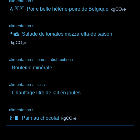
alimentation
›
🍐🇧🇪
Poire belle hélène-poire de Belgique
kgCO₂e
alimentation
›
🍅🧀
Salade de tomates mozzarella-de saison
kgCO₂e
alimentation
›
eau
›
distribution
›
Bouteille minérale
alimentation
›
lait
›
Chauffage litre de lait en joules
alimentation
›
🥐🍫
Pain au chocolat
kgCO₂e