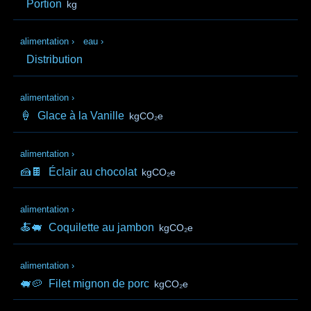
Portion
kg
alimentation
›
eau
›
Distribution
alimentation
›
🍦
Glace à la Vanille
kgCO₂e
alimentation
›
🍰🍫
Éclair au chocolat
kgCO₂e
alimentation
›
🍝🐖
Coquilette au jambon
kgCO₂e
alimentation
›
🐖🥔
Filet mignon de porc
kgCO₂e