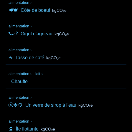
alimentation
›
🥩🐮
Côte de boeuf
kgCO₂e
alimentation
›
🐑🍗
Gigot d'agneau
kgCO₂e
alimentation
›
☕
Tasse de café
kgCO₂e
alimentation
›
lait
›
Chauffe
alimentation
›
🚰🍓🍋
Un verre de sirop à l'eau
kgCO₂e
alimentation
›
🍮
Île flottante
kgCO₂e