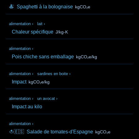
🍝
Spaghetti à la bolognaise
kgCO₂e
alimentation
›
lait
›
Chaleur spécifique
J/kg-K
alimentation
›
Pois chiche sans emballage
kgCO₂e/kg
alimentation
›
sardines en boite
›
Impact
kgCO₂e/kg
alimentation
›
un avocat
›
Impact au kilo
alimentation
›
🍅🇪🇸
Salade de tomates-d'Espagne
kgCO₂e