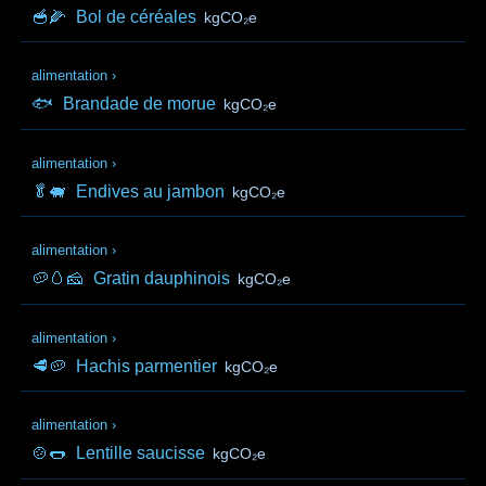
🥣🌽
Bol de céréales
kgCO₂e
alimentation
›
🐟
Brandade de morue
kgCO₂e
alimentation
›
🥬🐖
Endives au jambon
kgCO₂e
alimentation
›
🥔🥚🧀
Gratin dauphinois
kgCO₂e
alimentation
›
🥩🥔
Hachis parmentier
kgCO₂e
alimentation
›
🍲🌭
Lentille saucisse
kgCO₂e