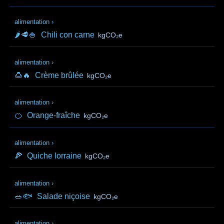
alimentation
›
🌶️🥩🍚
Chili con carne
kgCO₂e
alimentation
›
🍮🔥
Crème brûlée
kgCO₂e
alimentation
›
🍊
Orange-fraîche
kgCO₂e
alimentation
›
🍕
Quiche lorraine
kgCO₂e
alimentation
›
🥗🐟
Salade niçoise
kgCO₂e
alimentation
›