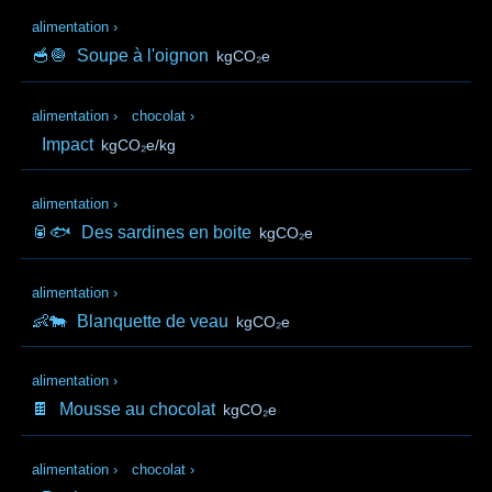
alimentation
›
🥣🧅
Soupe à l'oignon
kgCO₂e
alimentation
›
chocolat
›
Impact
kgCO₂e/kg
alimentation
›
🥫🐟
Des sardines en boite
kgCO₂e
alimentation
›
👶🐄
Blanquette de veau
kgCO₂e
alimentation
›
🍫
Mousse au chocolat
kgCO₂e
alimentation
›
chocolat
›