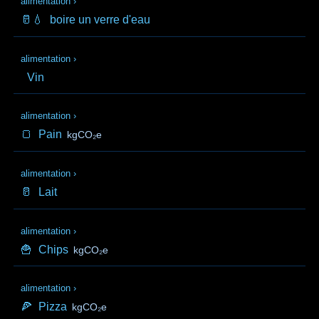
alimentation
›
🥛💧
boire un verre d'eau
alimentation
›
Vin
alimentation
›
🍞
Pain
kgCO₂e
alimentation
›
🥛
Lait
alimentation
›
🍟
Chips
kgCO₂e
alimentation
›
🍕
Pizza
kgCO₂e