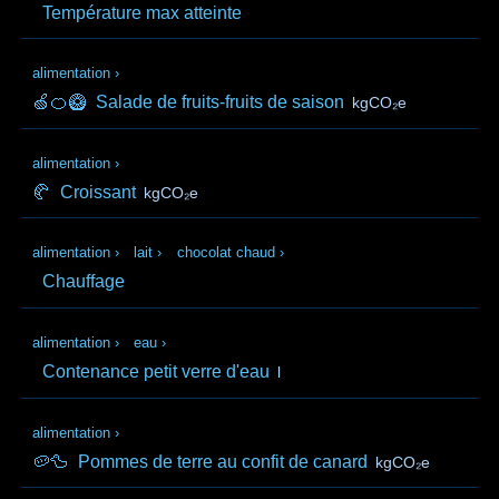
Température max atteinte
alimentation
›
🍏🍊🥝
Salade de fruits-fruits de saison
kgCO₂e
alimentation
›
🥐
Croissant
kgCO₂e
alimentation
›
lait
›
chocolat chaud
›
Chauffage
alimentation
›
eau
›
Contenance petit verre d'eau
l
alimentation
›
🥔🦆
Pommes de terre au confit de canard
kgCO₂e