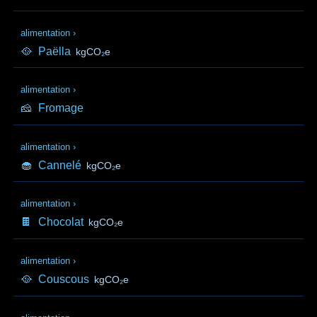
alimentation
›
🥘
Paëlla
kgCO₂e
alimentation
›
🧀
Fromage
alimentation
›
🧁
Cannelé
kgCO₂e
alimentation
›
🍫
Chocolat
kgCO₂e
alimentation
›
🥘
Couscous
kgCO₂e