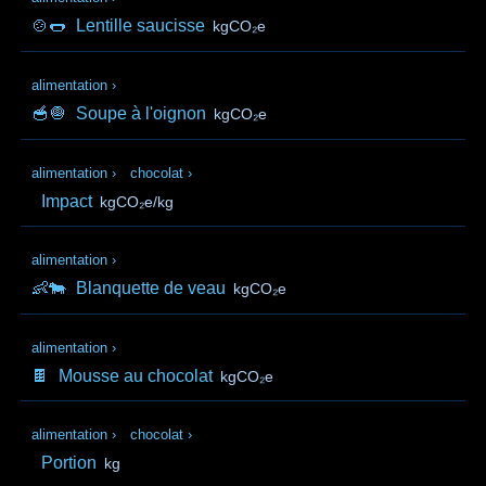
🍲🌭
Lentille saucisse
kgCO₂e
alimentation
›
🥣🧅
Soupe à l'oignon
kgCO₂e
alimentation
›
chocolat
›
Impact
kgCO₂e/kg
alimentation
›
👶🐄
Blanquette de veau
kgCO₂e
alimentation
›
🍫
Mousse au chocolat
kgCO₂e
alimentation
›
chocolat
›
Portion
kg