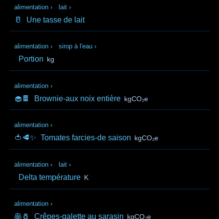
alimentation
›
lait
›
🥛
Une tasse de lait
alimentation
›
sirop à l'eau
›
Portion
kg
alimentation
›
🧁🍫
Brownie-aux noix entière
kgCO₂e
alimentation
›
🍅🥩✨
Tomates farcies-de saison
kgCO₂e
alimentation
›
lait
›
Delta température
K
alimentation
›
🥞🧂
Crêpes-galette au sarasin
kgCO₂e