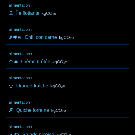
alimentation
›
🍮
Île flottante
kgCO₂e
alimentation
›
🌶️🥩🍚
Chili con carne
kgCO₂e
alimentation
›
🍮🔥
Crème brûlée
kgCO₂e
alimentation
›
🍊
Orange-fraîche
kgCO₂e
alimentation
›
🍕
Quiche lorraine
kgCO₂e
alimentation
›
🥗🐟
Salade niçoise
kgCO₂e