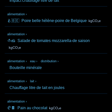
Impact chauffage litre de lait
alimentation
›
🍐🇧🇪
Poire belle hélène-poire de Belgique
kgCO₂e
alimentation
›
🍅🧀
Salade de tomates mozzarella-de saison
kgCO₂e
alimentation
›
eau
›
distribution
›
Bouteille minérale
alimentation
›
lait
›
Chauffage litre de lait en joules
alimentation
›
🥐🍫
Pain au chocolat
kgCO₂e