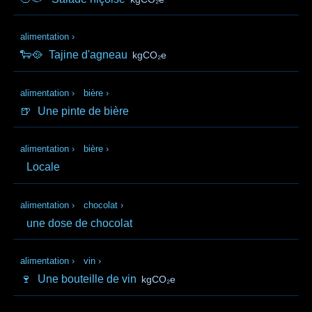
alimentation
›
🐑🥘
Tajine d'agneau
kgCO₂e
alimentation
›
bière
›
🍺
Une pinte de bière
alimentation
›
bière
›
Locale
alimentation
›
chocolat
›
une dose de chocolat
alimentation
›
vin
›
🍷
Une bouteille de vin
kgCO₂e