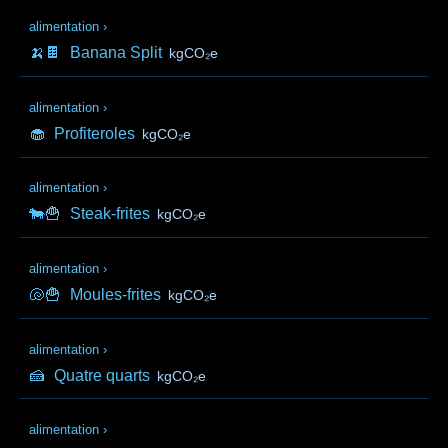
alimentation
›
🍌🍫
Banana Split
kgCO₂e
alimentation
›
🧁
Profiteroles
kgCO₂e
alimentation
›
🐄🍟
Steak-frites
kgCO₂e
alimentation
›
🐚🍟
Moules-frites
kgCO₂e
alimentation
›
🍰
Quatre quarts
kgCO₂e
alimentation
›