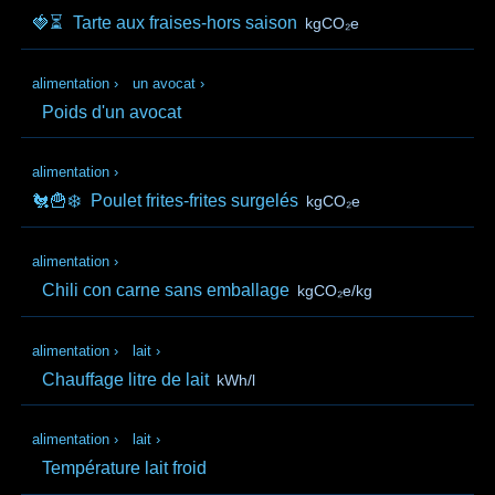
🍓⏳
Tarte aux fraises-hors saison
kgCO₂e
alimentation
›
un avocat
›
Poids d'un avocat
alimentation
›
🐔🍟❄️
Poulet frites-frites surgelés
kgCO₂e
alimentation
›
Chili con carne sans emballage
kgCO₂e/kg
alimentation
›
lait
›
Chauffage litre de lait
kWh/l
alimentation
›
lait
›
Température lait froid