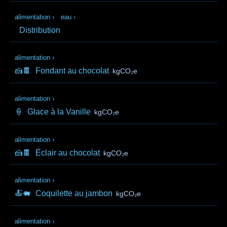
alimentation
›
eau
›
Distribution
alimentation
›
🍰🍫
Fondant au chocolat
kgCO₂e
alimentation
›
🍦
Glace à la Vanille
kgCO₂e
alimentation
›
🍰🍫
Éclair au chocolat
kgCO₂e
alimentation
›
🍝🐖
Coquilette au jambon
kgCO₂e
alimentation
›