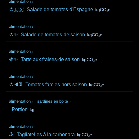
alimentation
›
🍅🇪🇸
Salade de tomates-d'Espagne
kgCO₂e
alimentation
›
🍅✨
Salade de tomates-de saison
kgCO₂e
alimentation
›
🍓✨
Tarte aux fraises-de saison
kgCO₂e
alimentation
›
🍅🥩⏳
Tomates farcies-hors saison
kgCO₂e
alimentation
›
sardines en boite
›
Portion
kg
alimentation
›
🍝
Tagliatelles à la carbonara
kgCO₂e