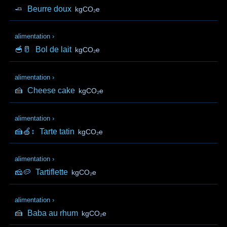
🧈
Beurre doux
kgCO₂e
alimentation
›
🥣🥛
Bol de lait
kgCO₂e
alimentation
›
🍰
Cheese cake
kgCO₂e
alimentation
›
🍰🍏↕️
Tarte tatin
kgCO₂e
alimentation
›
🧀🥔
Tartiflette
kgCO₂e
alimentation
›
🍰
Baba au rhum
kgCO₂e