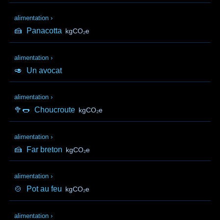
alimentation
›
🍰
Panacotta
kgCO₂e
alimentation
›
🥑
Un avocat
alimentation
›
🥦🌭
Choucroute
kgCO₂e
alimentation
›
🍰
Far breton
kgCO₂e
alimentation
›
🍲
Pot au feu
kgCO₂e
alimentation
›