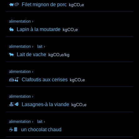
🐖🥔
Filet mignon de porc
kgCO₂e
alimentation
›
🐇
Lapin à la moutarde
kgCO₂e
alimentation
›
lait
›
🐄
Lait de vache
kgCO₂e/kg
alimentation
›
🍰🍒
Clafoutis aux cerises
kgCO₂e
alimentation
›
🍝🥩
Lasagnes-à la viande
kgCO₂e
alimentation
›
lait
›
☕🍫
un chocolat chaud