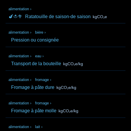
alimentation
›
🍆🍅🥦
Ratatouille de saison-de saison
kgCO₂e
alimentation
›
bière
›
Pression ou consignée
alimentation
›
eau
›
Transport de la bouteille
kgCO₂e/kg
alimentation
›
fromage
›
Fromage à pâte dure
kgCO₂e/kg
alimentation
›
fromage
›
Fromage à pâte molle
kgCO₂e/kg
alimentation
›
lait
›