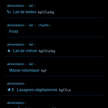
alimentation
›
lait
›
🐑
Lait de brebis
kgCO₂e/kg
alimentation
›
lait
›
chauffe
›
Froid
alimentation
›
lait
›
🐐
Lait de chèvre
kgCO₂e/kg
alimentation
›
lait
›
Masse volumique
kg/l
alimentation
›
🥩🥬
Lasagnes-végétarienne
kgCO₂e
alimentation
›