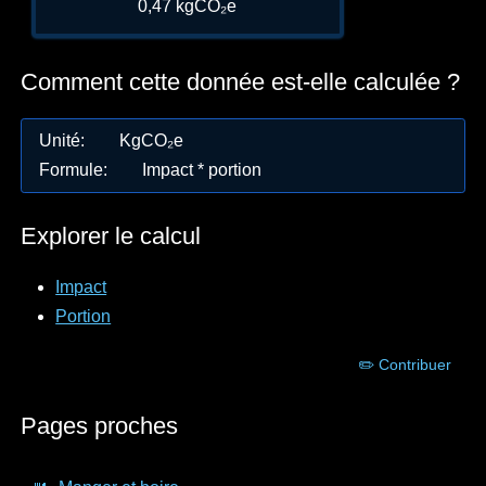
0,47 kgCO₂e
Comment cette donnée est-elle calculée ?
Unité
:
KgCO₂e
Formule
:
Impact * portion
Explorer le calcul
Impact
Portion
✏️ Contribuer
Pages proches