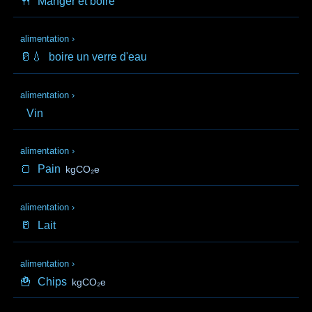
🍴
Manger et boire
alimentation
›
🥛💧
boire un verre d'eau
alimentation
›
Vin
alimentation
›
🍞
Pain
kgCO₂e
alimentation
›
🥛
Lait
alimentation
›
🍟
Chips
kgCO₂e