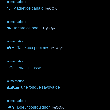
alimentation
›
🦆
Magret de canard
kgCO₂e
alimentation
›
🐄
Tartare de boeuf
kgCO₂e
alimentation
›
🍰🍏
Tarte aux pommes
kgCO₂e
alimentation
›
Contenance tasse
l
alimentation
›
🧀👥🗻
une fondue savoyarde
alimentation
›
🥩🍷
Boeuf bourguignon
kgCO₂e