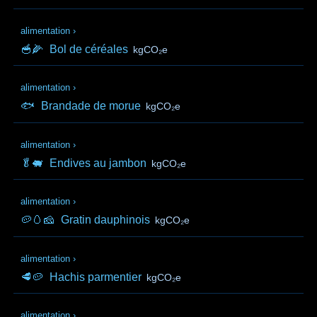
alimentation
›
🥣🌽
Bol de céréales
kgCO₂e
alimentation
›
🐟
Brandade de morue
kgCO₂e
alimentation
›
🥬🐖
Endives au jambon
kgCO₂e
alimentation
›
🥔🥚🧀
Gratin dauphinois
kgCO₂e
alimentation
›
🥩🥔
Hachis parmentier
kgCO₂e
alimentation
›