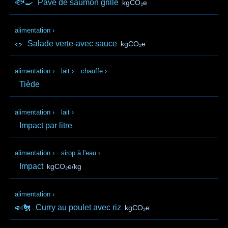
🐟🍳
Pavé de saumon grillé
kgCO₂e
alimentation
›
🥗
Salade verte-avec sauce
kgCO₂e
alimentation
›
lait
›
chauffe
›
Tiède
alimentation
›
lait
›
Impact par litre
alimentation
›
sirop à l'eau
›
Impact
kgCO₂e/kg
alimentation
›
🍛🐔
Curry au poulet avec riz
kgCO₂e