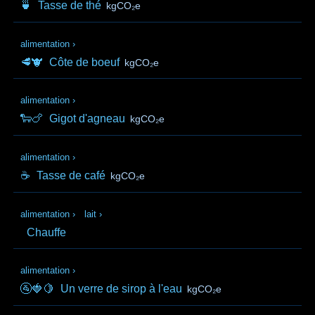
🍵
Tasse de thé
kgCO₂e
alimentation
›
🥩🐮
Côte de boeuf
kgCO₂e
alimentation
›
🐑🍗
Gigot d'agneau
kgCO₂e
alimentation
›
☕
Tasse de café
kgCO₂e
alimentation
›
lait
›
Chauffe
alimentation
›
🚰🍓🍋
Un verre de sirop à l'eau
kgCO₂e