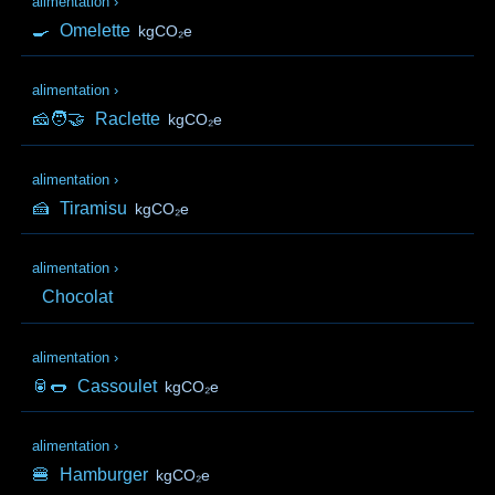
alimentation
›
🍳
Omelette
kgCO₂e
alimentation
›
🧀🧑‍🤝‍
Raclette
kgCO₂e
alimentation
›
🍰
Tiramisu
kgCO₂e
alimentation
›
Chocolat
alimentation
›
🥫🌭
Cassoulet
kgCO₂e
alimentation
›
🍔
Hamburger
kgCO₂e