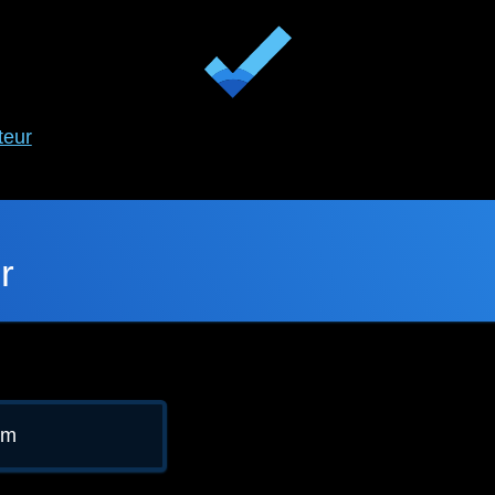
teur
r
 m