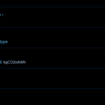
e
›
 type
té
kgCO2e/kWh