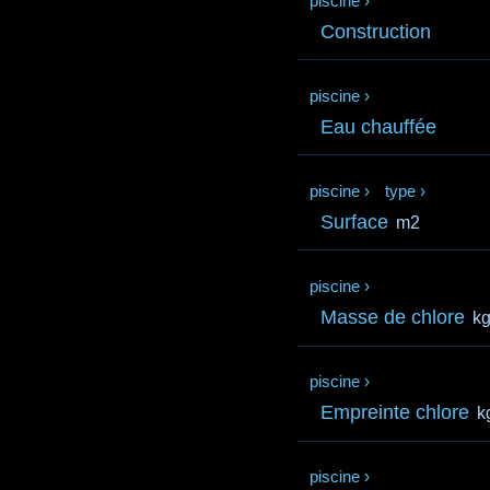
piscine
›
Construction
piscine
›
Eau chauffée
piscine
›
type
›
Surface
m2
piscine
›
Masse de chlore
k
piscine
›
Empreinte chlore
k
piscine
›