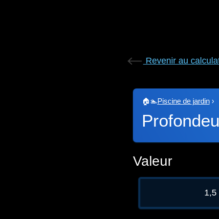
Revenir au calcula
🏠🏊
Piscine de jardin
›
Profondeu
Valeur
1,5