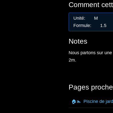
Comment cette
Unité
:
M
Formule
:
1.5
Notes
Nous partons sur une
2m.
Pages proche
🏠🏊
Piscine de jard