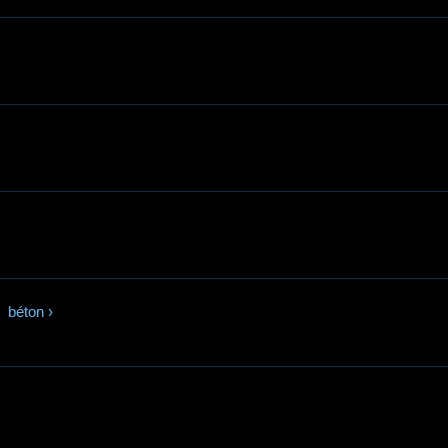
béton
›