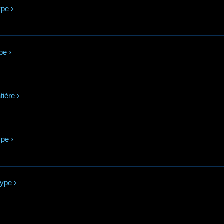
ype
›
pe
›
tière
›
ype
›
type
›