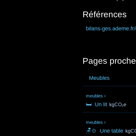
Références
bilans-ges.ademe.fr
Pages proche
Meubles
meubles
›
🛏️
Un lit
kgCO₂e
meubles
›
🪑🍲
Une table
kgC