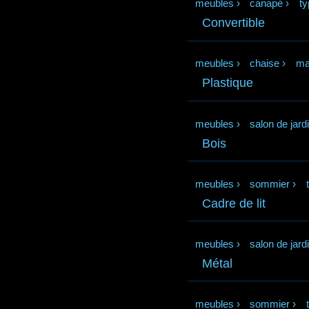
meubles
›
canapé
›
ty
Convertible
meubles
›
chaise
›
ma
Plastique
meubles
›
salon de jard
Bois
meubles
›
sommier
›
Cadre de lit
meubles
›
salon de jard
Métal
meubles
›
sommier
›