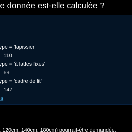
 donnée est-elle calculée ?
ype = 'tapissier'
110
ype = 'à lattes fixes'
69
ype = 'cadre de lit'
147
es
lace, 120cm, 140cm, 180cm) pourrait-être demandée.