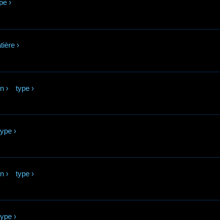
pe
›
tière
›
in
›
type
›
type
›
in
›
type
›
type
›