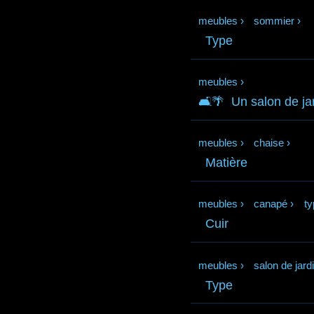
meubles
›
sommier
›
Type
meubles
›
🛋️🌴
Un salon de ja
meubles
›
chaise
›
Matière
meubles
›
canapé
›
ty
Cuir
meubles
›
salon de jard
Type