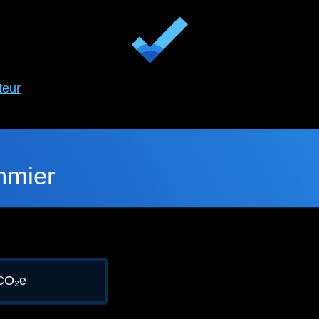
teur
mmier
CO₂e