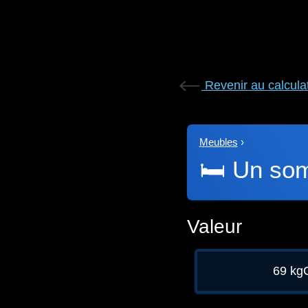
Revenir au calcula
Meubles
›
🛏️
Un so
Valeur
69 kg