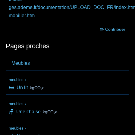
ges.ademe.fr
/documentation/UPLOAD_DOC_FR/index.ht
mobilier.htm
✏️ Contribuer
Pages proches
Meubles
meubles
›
🛏️
Un lit
kgCO₂e
meubles
›
🪑
Une chaise
kgCO₂e
meubles
›