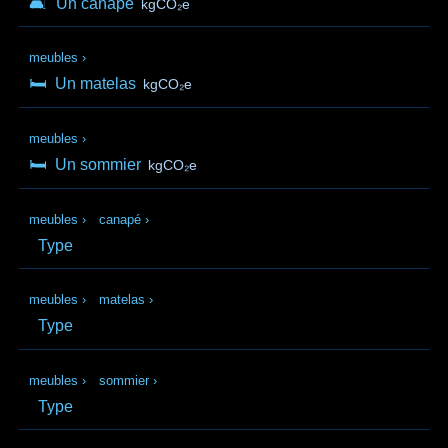
🛋️
Un canapé
kgCO₂e
meubles
›
🛏️
Un matelas
kgCO₂e
meubles
›
🛏️
Un sommier
kgCO₂e
meubles
›
canapé
›
Type
meubles
›
matelas
›
Type
meubles
›
sommier
›
Type