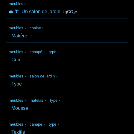
meubles
›
🛋️🌴
Un salon de jardin
kgCO₂e
meubles
›
chaise
›
Matière
meubles
›
canapé
›
type
›
Cuir
meubles
›
salon de jardin
›
Type
meubles
›
matelas
›
type
›
Mousse
meubles
›
canapé
›
type
›
Textile