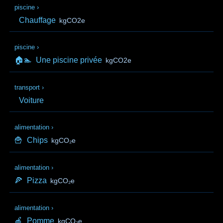
piscine
›
Chauffage
kgCO2e
piscine
›
🏠🏊
Une piscine privée
kgCO2e
transport
›
Voiture
alimentation
›
🍟
Chips
kgCO₂e
alimentation
›
🍕
Pizza
kgCO₂e
alimentation
›
🍎
Pomme
kgCO₂e