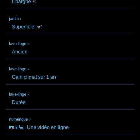
Épargne
€
jardin
›
Superficie
m²
lave-linge
›
Ancien
lave-linge
›
Gain climat sur 1 an
lave-linge
›
Durée
numérique
›
📼📱💻
Une vidéo en ligne