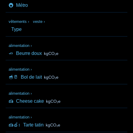
🚇
Métro
vêtements
›
veste
›
Type
alimentation
›
🧈
Beurre doux
kgCO₂e
alimentation
›
🥣🥛
Bol de lait
kgCO₂e
alimentation
›
🍰
Cheese cake
kgCO₂e
alimentation
›
🍰🍏↕️
Tarte tatin
kgCO₂e