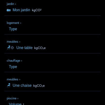
jardin
›
🏡
Mon jardin
kgCO²
logement
›
Type
meubles
›
🪑🍲
Une table
kgCO₂e
chauffage
›
Type
meubles
›
🪑
Une chaise
kgCO₂e
piscine
›
Volume
l