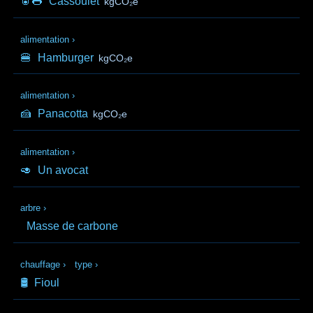
🥫🌭
Cassoulet
kgCO₂e
alimentation
›
🍔
Hamburger
kgCO₂e
alimentation
›
🍰
Panacotta
kgCO₂e
alimentation
›
🥑
Un avocat
arbre
›
Masse de carbone
chauffage
›
type
›
🛢️
Fioul