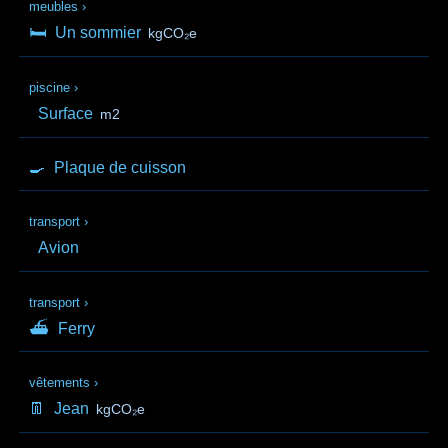
meubles
›
🛏️
Un sommier
kgCO₂e
piscine
›
Surface
m2
🍳
Plaque de cuisson
transport
›
Avion
transport
›
⛴
Ferry
vêtements
›
👖
Jean
kgCO₂e