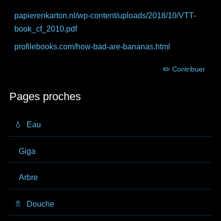
papierenkarton.nl
/wp-content/uploads/2018/10/VTT-
book_cf_2010.pdf
profilebooks.com
/how-bad-are-bananas.html
✏️ Contribuer
Pages proches
💧
Eau
Giga
Arbre
🚿
Douche