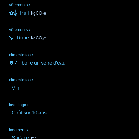
vêtements
›
👕🌡️
Pull
kgCO₂e
vêtements
›
👗
Robe
kgCO₂e
alimentation
›
🥛💧
boire un verre d'eau
alimentation
›
Vin
lave-linge
›
Coût sur 10 ans
logement
›
Surface
m²