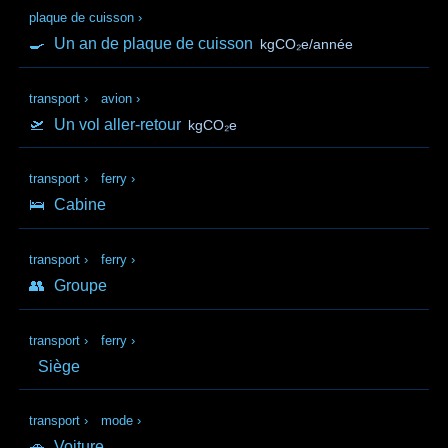
plaque de cuisson
›
🍳
Un an de plaque de cuisson
kgCO₂e/année
transport
›
avion
›
🛫
Un vol aller-retour
kgCO₂e
transport
›
ferry
›
🛌
Cabine
transport
›
ferry
›
👥
Groupe
transport
›
ferry
›
Siège
transport
›
mode
›
🚗
Voiture