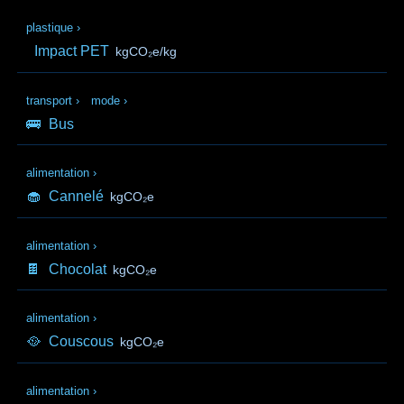
plastique
›
Impact PET
kgCO₂e/kg
transport
›
mode
›
🚌
Bus
alimentation
›
🧁
Cannelé
kgCO₂e
alimentation
›
🍫
Chocolat
kgCO₂e
alimentation
›
🥘
Couscous
kgCO₂e
alimentation
›