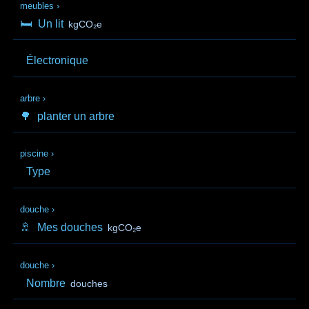
meubles
›
🛏️
Un lit
kgCO₂e
Électronique
arbre
›
🌳
planter un arbre
piscine
›
Type
douche
›
🚿
Mes douches
kgCO₂e
douche
›
Nombre
douches