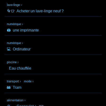
lave-linge
›
🌀👕
Acheter un lave-linge neuf ?
numérique
›
🖨️
une imprimante
numérique
›
💻
Ordinateur
piscine
›
Eau chauffée
transport
›
mode
›
🚋
Tram
alimentation
›