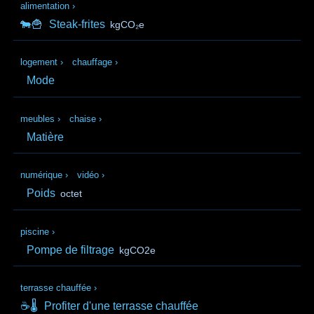
alimentation
›
🐄🍟
Steak-frites
kgCO₂e
logement
›
chauffage
›
Mode
meubles
›
chaise
›
Matière
numérique
›
vidéo
›
Poids
octet
piscine
›
Pompe de filtrage
kgCO2e
terrasse chauffée
›
☕🌡️
Profiter d'une terrasse chauffée