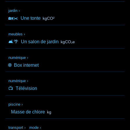
jardin
›
🏡✂️
Une tonte
kgCO²
meubles
›
🛋️🌴
Un salon de jardin
kgCO₂e
numérique
›
🌐
Box internet
numérique
›
📺
Télévision
piscine
›
Masse de chlore
kg
transport
›
mode
›