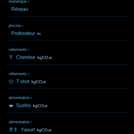
numérique
›
Réseau
piscine
›
Profondeur
m
vêtements
›
👔
Chemise
kgCO₂e
vêtements
›
👕
T shirt
kgCO₂e
alimentation
›
🍣
Sushis
kgCO₂e
alimentation
›
🥛🥄
Yaourt
kgCO₂e