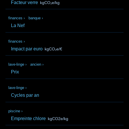
Facteur verre
kgCO₂e/kg
finances
›
banque
›
La Nef
finances
›
Impact par euro
kgCO₂e/€
lave-linge
›
ancien
›
Prix
lave-linge
›
Cycles par an
piscine
›
Empreinte chlore
kgCO2e/kg