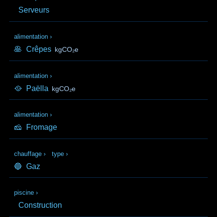
Serveurs
alimentation
›
🥞
Crêpes
kgCO₂e
alimentation
›
🥘
Paëlla
kgCO₂e
alimentation
›
🧀
Fromage
chauffage
›
type
›
🔵
Gaz
piscine
›
Construction