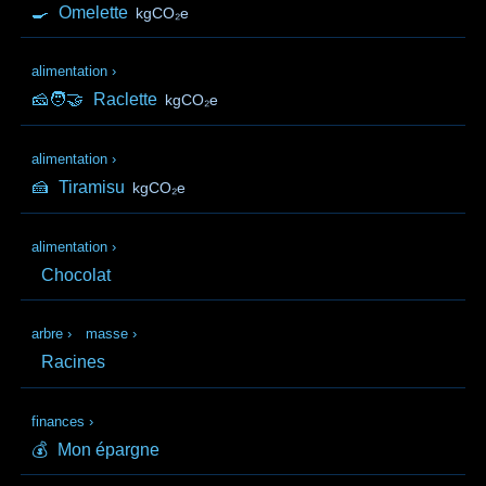
🍳
Omelette
kgCO₂e
alimentation
›
🧀🧑‍🤝‍
Raclette
kgCO₂e
alimentation
›
🍰
Tiramisu
kgCO₂e
alimentation
›
Chocolat
arbre
›
masse
›
Racines
finances
›
💰
Mon épargne