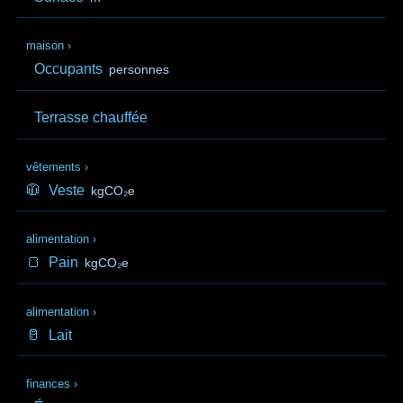
maison
›
Occupants
personnes
Terrasse chauffée
vêtements
›
🧥
Veste
kgCO₂e
alimentation
›
🍞
Pain
kgCO₂e
alimentation
›
🥛
Lait
finances
›