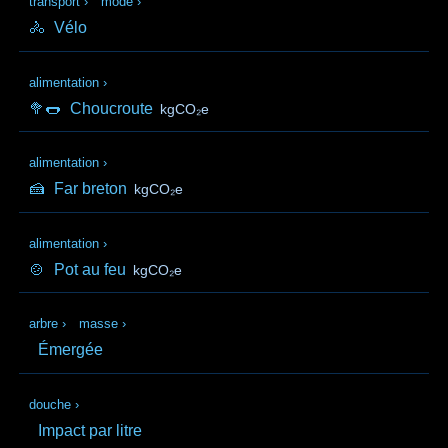
transport
›
mode
›
🚴
Vélo
alimentation
›
🥦🌭
Choucroute
kgCO₂e
alimentation
›
🍰
Far breton
kgCO₂e
alimentation
›
🍲
Pot au feu
kgCO₂e
arbre
›
masse
›
Émergée
douche
›
Impact par litre