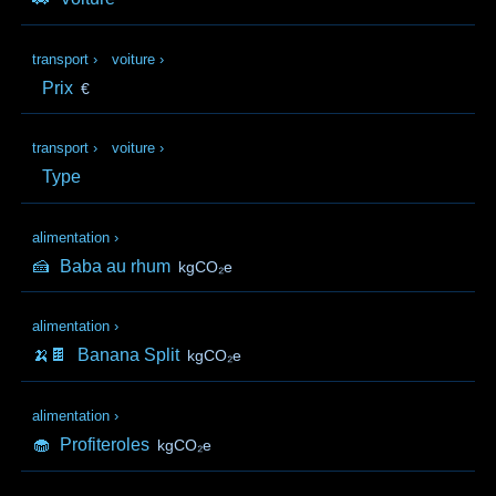
transport
›
voiture
›
Prix
€
transport
›
voiture
›
Type
alimentation
›
🍰
Baba au rhum
kgCO₂e
alimentation
›
🍌🍫
Banana Split
kgCO₂e
alimentation
›
🧁
Profiteroles
kgCO₂e