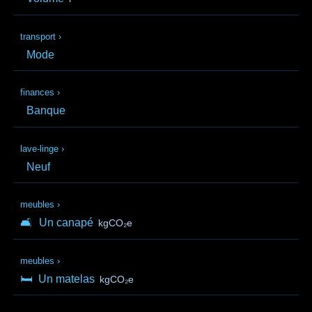
transport
›
Mode
finances
›
Banque
lave-linge
›
Neuf
meubles
›
🛋️
Un canapé
kgCO₂e
meubles
›
🛏️
Un matelas
kgCO₂e