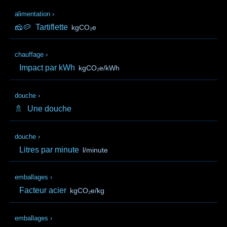
alimentation
›
🧀🥔
Tartiflette
kgCO₂e
chauffage
›
Impact par kWh
kgCO₂e/kWh
douche
›
🚿
Une douche
douche
›
Litres par minute
l/minute
emballages
›
Facteur acier
kgCO₂e/kg
emballages
›