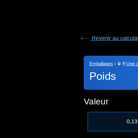
Revenir au calcula
Emballages
›
🥫🥛
Une c
Poids
Valeur
0,13