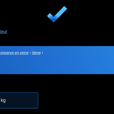
teur
onserve en verre
›
Verre
›
 kg