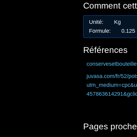
Comment cette
Unité
:
Kg
Formule
:
0.125
Références
conservesetbouteilles
juvasa.com
/fr/52/po
utm_medium=cpc&u
457863614291&gcl
Pages proche