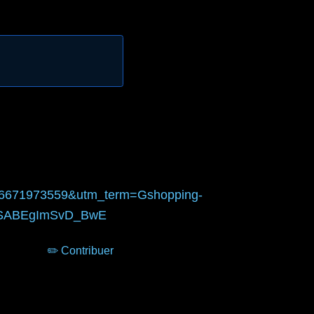
6671973559&utm_term=Gshopping-
ASABEgImSvD_BwE
✏️ Contribuer