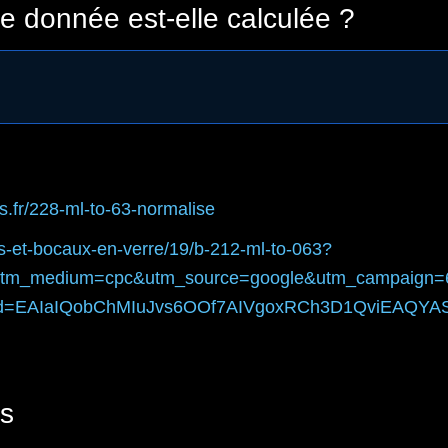
 donnée est-elle calculée ?
.fr
/228-ml-to-63-normalise
ts-et-bocaux-en-verre/19/b-212-ml-to-063?
tm_medium=cpc&utm_source=google&utm_campaign=
id=EAIaIQobChMIuJvs6OOf7AIVgoxRCh3D1QviEAQY
s