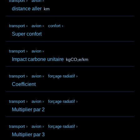
transport
›
avion
›
distance aller
km
transport
›
avion
›
confort
›
Super confort
transport
›
avion
›
Impact carbone unitaire
kgCO₂e/km
transport
›
avion
›
forçage radiatif
›
Coefficient
transport
›
avion
›
forçage radiatif
›
Multiplier par 2
transport
›
avion
›
forçage radiatif
›
Multiplier par 3