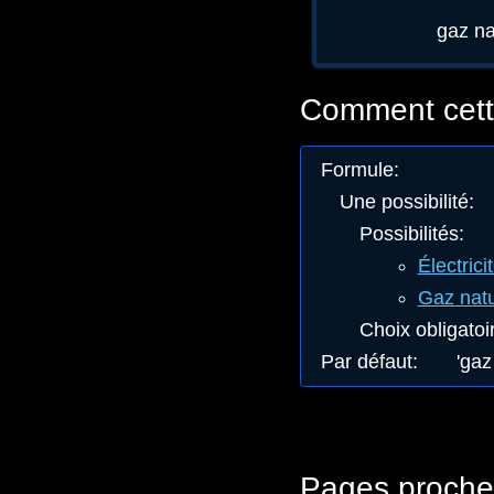
gaz na
Comment cette
Formule
:
Une possibilité
:
Possibilités
:
Électrici
Gaz natu
Choix obligatoi
Par défaut
:
'gaz
Pages proche