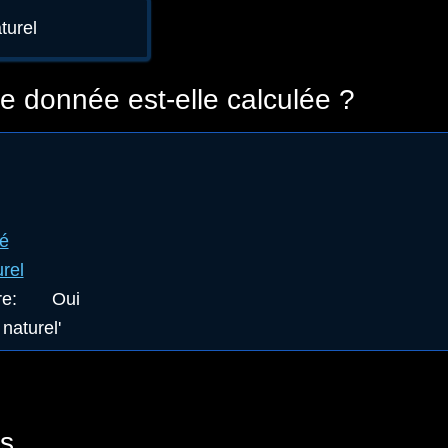
turel
 donnée est-elle calculée ?
té
rel
re
:
Oui
 naturel'
s