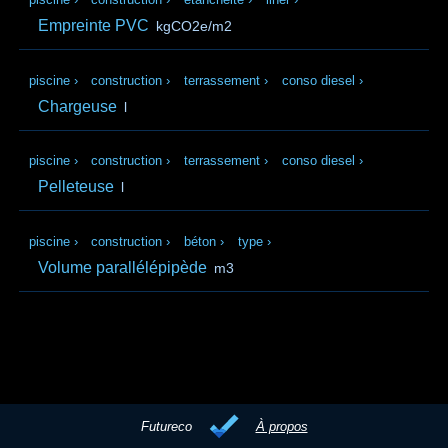
Empreinte PVC
kgCO2e/m2
piscine
›
construction
›
terrassement
›
conso diesel
›
Chargeuse
l
piscine
›
construction
›
terrassement
›
conso diesel
›
Pelleteuse
l
piscine
›
construction
›
béton
›
type
›
Volume parallélépipède
m3
Futureco
À propos