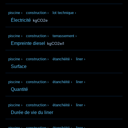
piscine
›
construction
›
lot technique
›
Électricité
kgCO2e
piscine
›
construction
›
terrassement
›
Empreinte diesel
kgCO2e/l
piscine
›
construction
›
étanchéité
›
liner
›
Surface
piscine
›
construction
›
étanchéité
›
liner
›
Quantité
piscine
›
construction
›
étanchéité
›
liner
›
Durée de vie du liner
piscine
›
construction
›
étanchéité
›
liner
›