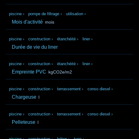
piscine
›
pompe de filtrage
›
utilisation
›
Mois d'activité
mois
piscine
›
construction
›
étanchéité
›
liner
›
Durée de vie du liner
piscine
›
construction
›
étanchéité
›
liner
›
Empreinte PVC
kgCO2e/m2
piscine
›
construction
›
terrassement
›
conso diesel
›
Chargeuse
l
piscine
›
construction
›
terrassement
›
conso diesel
›
Pelleteuse
l
piscine
›
construction
›
béton
›
type
›