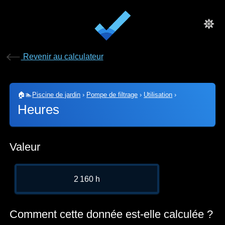
Revenir au calculateur
🏠🏊
Piscine de jardin
›
Pompe de filtrage
›
Utilisation
›
Heures
Valeur
2 160 h
Comment cette donnée est-elle calculée ?