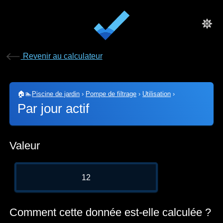
Revenir au calculateur
🏠🏊
Piscine de jardin
›
Pompe de filtrage
›
Utilisation
›
Par jour actif
Valeur
12
Comment cette donnée est-elle calculée ?