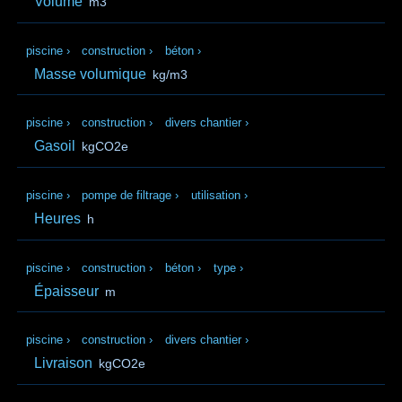
Volume
m3
piscine
›
construction
›
béton
›
Masse volumique
kg/m3
piscine
›
construction
›
divers chantier
›
Gasoil
kgCO2e
piscine
›
pompe de filtrage
›
utilisation
›
Heures
h
piscine
›
construction
›
béton
›
type
›
Épaisseur
m
piscine
›
construction
›
divers chantier
›
Livraison
kgCO2e