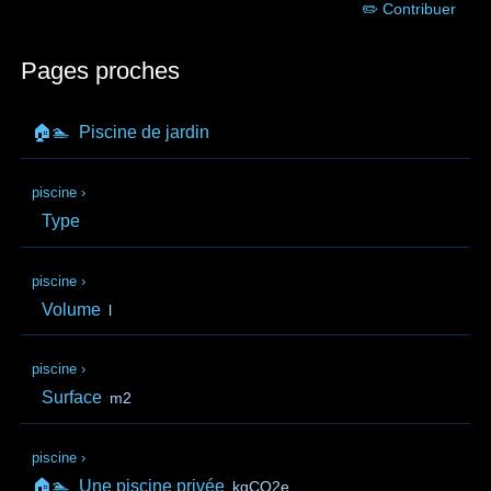
✏️ Contribuer
Pages proches
🏠🏊
Piscine de jardin
piscine
›
Type
piscine
›
Volume
l
piscine
›
Surface
m2
piscine
›
🏠🏊
Une piscine privée
kgCO2e