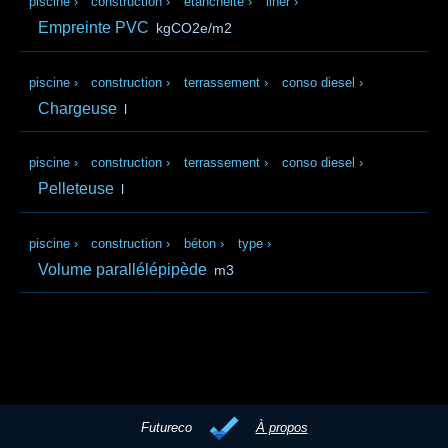
piscine
›
construction
›
étanchéité
›
liner
›
Empreinte PVC
kgCO2e/m2
piscine
›
construction
›
terrassement
›
conso diesel
›
Chargeuse
l
piscine
›
construction
›
terrassement
›
conso diesel
›
Pelleteuse
l
piscine
›
construction
›
béton
›
type
›
Volume parallélépipède
m3
Futureco
À propos