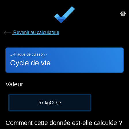
Revenir au calculateur
🍳
Plaque de cuisson
›
Cycle de vie
Valeur
57 kgCO₂e
Comment cette donnée est-elle calculée ?