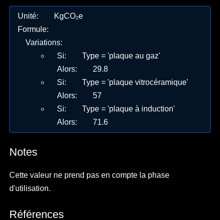
Unité
:
KgCO₂e
Formule
:
Variations
:
Si
:
Type = 'plaque au gaz'
Alors
:
29.8
Si
:
Type = 'plaque vitrocéramique'
Alors
:
57
Si
:
Type = 'plaque à induction'
Alors
:
71.6
Notes
Cette valeur ne prend pas en compte la phase
d'utilisation.
Références