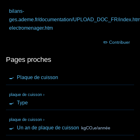
bilans-
ges.ademe.fr
/documentation/UPLOAD_DOC_FR/index.ht
electromenager.htm
✏️ Contribuer
Pages proches
🍳
Plaque de cuisson
plaque de cuisson
›
🍳
Type
plaque de cuisson
›
🍳
Un an de plaque de cuisson
kgCO₂e/année