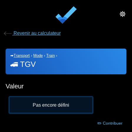
Revenir au calculateur
➡
Transport
›
Mode
›
Train
›
🚄
TGV
Valeur
Pas encore défini
✏️ Contribuer