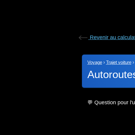
Revenir au calcula
Voyage
›
Trajet voiture
Autoroute
💬 Question pour l'ut