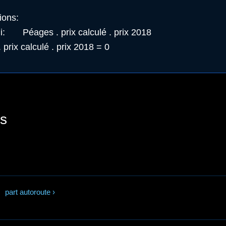
ions
:
i
:
Péages . prix calculé . prix 2018
 prix calculé . prix 2018 = 0
s
part autoroute
›