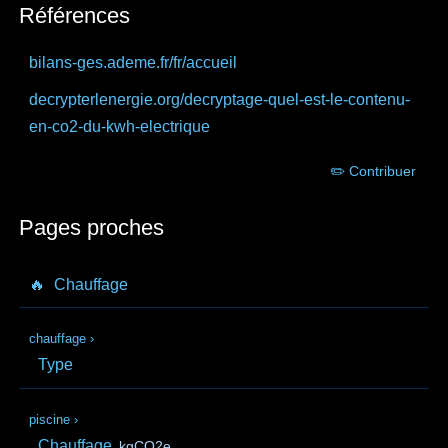
Références
bilans-ges.ademe.fr
/fr/accueil
decrypterlenergie.org
/decryptage-quel-est-le-contenu-
en-co2-du-kwh-electrique
✏️ Contribuer
Pages proches
🔥
Chauffage
chauffage
›
Type
piscine
›
Chauffage
kgCO2e