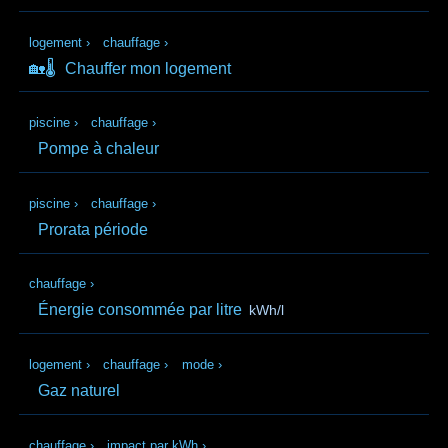
logement
›
chauffage
›
🏡🌡️
Chauffer mon logement
piscine
›
chauffage
›
Pompe à chaleur
piscine
›
chauffage
›
Prorata période
chauffage
›
Énergie consommée par litre
kWh/l
logement
›
chauffage
›
mode
›
Gaz naturel
chauffage
›
impact par kWh
›