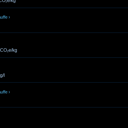
CO₂e/kg
uffe
›
gCO₂e/kg
g/l
uffe
›