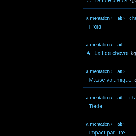
🐑
Lait de brebis
kg
alimentation
›
lait
›
cha
Froid
alimentation
›
lait
›
🐐
Lait de chèvre
k
alimentation
›
lait
›
Masse volumique
k
alimentation
›
lait
›
cha
Tiède
alimentation
›
lait
›
Impact par litre