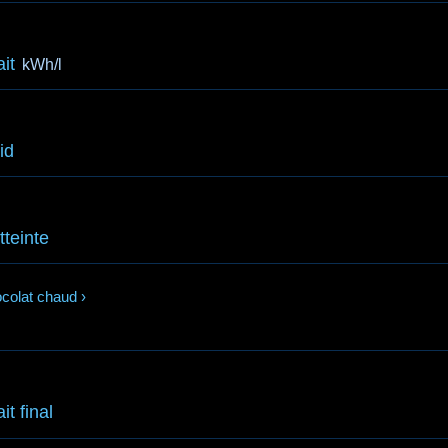
ait
kWh/l
id
teinte
colat chaud
›
it final