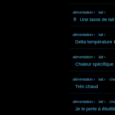
alimentation
›
lait
›
🥛
Une tasse de lait
alimentation
›
lait
›
Delta température
alimentation
›
lait
›
Chaleur spécifique
alimentation
›
lait
›
cha
Très chaud
alimentation
›
lait
›
cha
Je le porte à ébullit