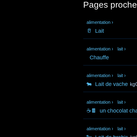
Pages proche
alimentation
›
🥛
Lait
alimentation
›
lait
›
Chauffe
alimentation
›
lait
›
🐄
Lait de vache
kg
alimentation
›
lait
›
☕🍫
un chocolat ch
alimentation
›
lait
›