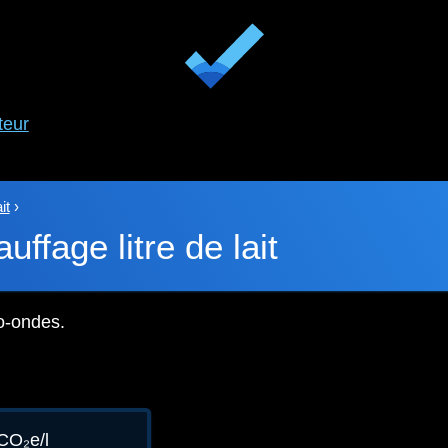
teur
it
›
uffage litre de lait
o-ondes.
CO₂e/l