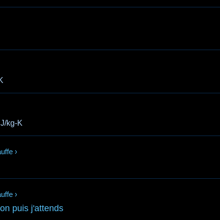
K
J/kg-K
uffe
›
uffe
›
ion puis j'attends