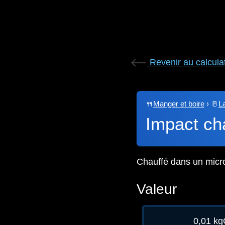
Revenir au calcula
🍴
Manger et boire
›
🥛
La
Impact cha
Chauffé dans un micr
Valeur
0,01 kg