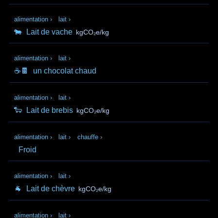
alimentation
›
lait
›
🐄
Lait de vache
kgCO₂e/kg
alimentation
›
lait
›
☕🍫
un chocolat chaud
alimentation
›
lait
›
🐑
Lait de brebis
kgCO₂e/kg
alimentation
›
lait
›
chauffe
›
Froid
alimentation
›
lait
›
🐐
Lait de chèvre
kgCO₂e/kg
alimentation
›
lait
›