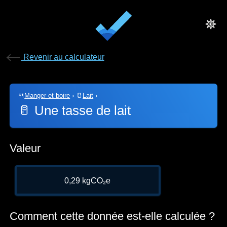
Revenir au calculateur
🍴
Manger et boire
›
🥛
Lait
›
🥛
Une tasse de lait
Valeur
0,29 kgCO₂e
Comment cette donnée est-elle calculée ?