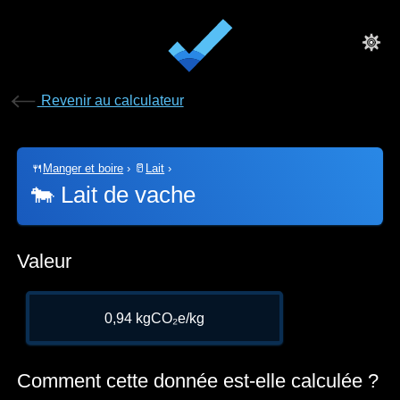
Revenir au calculateur
🍴
Manger et boire
›
🥛
Lait
›
🐄
Lait de vache
Valeur
0,94 kgCO₂e/kg
Comment cette donnée est-elle calculée ?