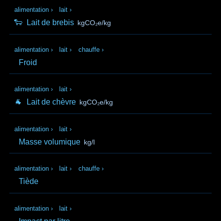
alimentation
›
lait
›
🐑
Lait de brebis
kgCO₂e/kg
alimentation
›
lait
›
chauffe
›
Froid
alimentation
›
lait
›
🐐
Lait de chèvre
kgCO₂e/kg
alimentation
›
lait
›
Masse volumique
kg/l
alimentation
›
lait
›
chauffe
›
Tiède
alimentation
›
lait
›