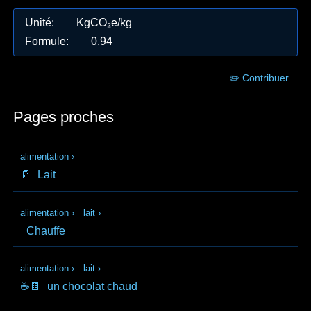
Unité
:
KgCO₂e/kg
Formule
:
0.94
✏️ Contribuer
Pages proches
alimentation
›
🥛
Lait
alimentation
›
lait
›
Chauffe
alimentation
›
lait
›
☕🍫
un chocolat chaud