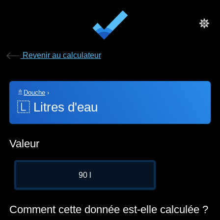
Revenir au calculateur
🚿
Douche
›
🇱
Litres d'eau
Valeur
90 l
Comment cette donnée est-elle calculée ?